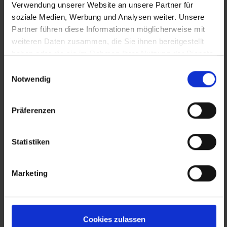
Verwendung unserer Website an unsere Partner für
soziale Medien, Werbung und Analysen weiter. Unsere
Partner führen diese Informationen möglicherweise mit
weiteren Daten zusammen, die Sie ihnen bereitgestellt
haben oder die sie im Rahmen Ihrer Nutzung der Dienste
gesammelt haben.
Einwilligungsauswahl
Notwendig
Präferenzen
„Ich musste extrem sparsam
Statistiken
leben."
Marketing
Gerhard Reim, Ordnungsdienst bei Dussmann
Österreich.
Cookies zulassen