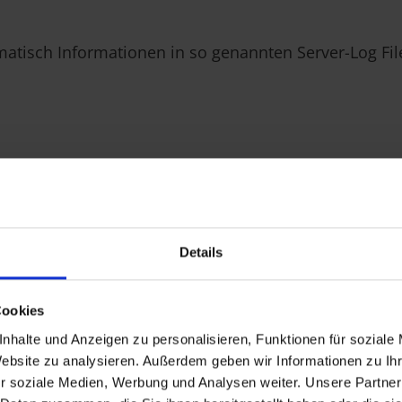
matisch Informationen in so genannten Server-Log Fil
Details
atenquellen wird von uns nicht vorgenommen. Wir be
Cookies
 rechtswidrige Nutzung bekannt werden. In diesem Fal
nhalte und Anzeigen zu personalisieren, Funktionen für soziale
begründen die Verarbeitung der Serverlogfiles auf DSG
Website zu analysieren. Außerdem geben wir Informationen zu I
erkverkehrs und der Zugriffe erforderlich sind. Dies
r soziale Medien, Werbung und Analysen weiter. Unsere Partner
Webauftritts zu verhindern.