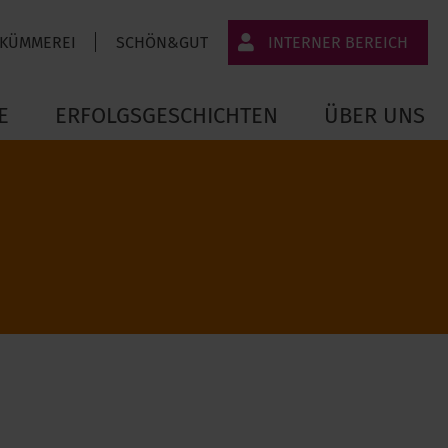
 KÜMMEREI
SCHÖN&GUT
INTERNER BEREICH
JT-Portal
E
ERFOLGSGESCHICHTEN
ÜBER UNS
JobImpuls
Zeiterfassung