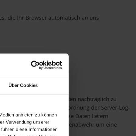
es, die Ihr Browser automatisch an uns
Über Cookies
halten uns vor, diese Daten nachträglich zu
l kann es auch zu einer Zuordnung der Server-Log-
 Medien anbieten zu können
VO Art.6. Abs.1, lit f. Diese Daten liefern
hrer Verwendung unserer
 dient der präventiven Gefahrenabwehr um eine
 führen diese Informationen