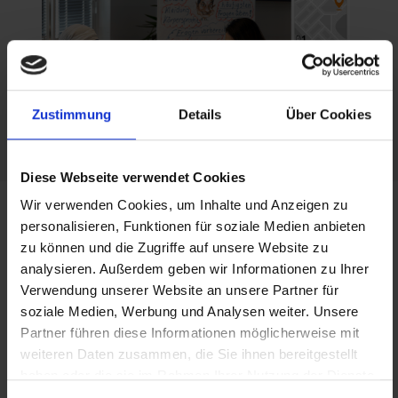
Zustimmung
Details
Über Cookies
Diese Webseite verwendet Cookies
Beschäftigung
FAIRmittlung
Wir verwenden Cookies, um Inhalte und Anzeigen zu
Praxis ist der Schlüssel zum neuen Job! Wir
Unser Ziel ist, Transitarbeitskräften zu einer
personalisieren, Funktionen für soziale Medien anbieten
Aktuelles
zu können und die Zugriffe auf unsere Website zu
bieten sowohl interne als auch externe
festen Anstellung zu verhelfen. Daher legen wir
analysieren. Außerdem geben wir Informationen zu Ihrer
Arbeitserprobung in Form von
Wert auf eine sorgfältige Auswahl unserer
Verwendung unserer Website an unsere Partner für
Transitarbeitsplätzen an. Fünf von sechs
Partnerfirmen. Gute Arbeit leisten wir dann,
soziale Medien, Werbung und Analysen weiter. Unsere
Transitarbeitskräfte nehmen im Jahr nach Ablauf
wenn die passenden Transitarbeitskräfte und
Partner führen diese Informationen möglicherweise mit
der Job-TransFair-Betreuung eine Beschäftigung
Partnerunternehmen zueinander finden.
weiteren Daten zusammen, die Sie ihnen bereitgestellt
auf.
haben oder die sie im Rahmen Ihrer Nutzung der Dienste
gesammelt haben.