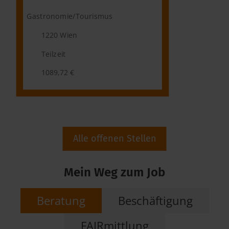
Kaufmänn
Gastronomie/Tourismus
1150
1220 Wien
Vollz
Teilzeit
1950
1089,72 €
Alle offenen Stellen
Mein Weg zum Job
Beratung
Beschäftigung
FAIRmittlung