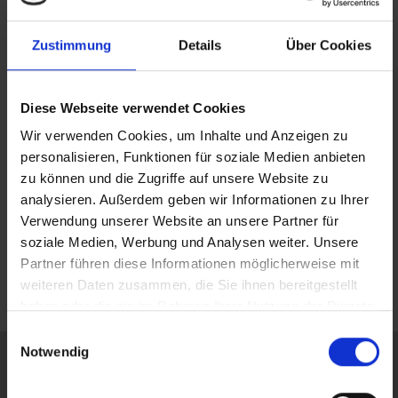
Zustimmung
Details
Über Cookies
Diese Webseite verwendet Cookies
Wir verwenden Cookies, um Inhalte und Anzeigen zu
personalisieren, Funktionen für soziale Medien anbieten
zu können und die Zugriffe auf unsere Website zu
analysieren. Außerdem geben wir Informationen zu Ihrer
Verwendung unserer Website an unsere Partner für
Esther Ihueghian fühlt sich wohl, weil bei "RITA
soziale Medien, Werbung und Analysen weiter. Unsere
bringt's" das Teamgefühl stimmt.
Partner führen diese Informationen möglicherweise mit
weiteren Daten zusammen, die Sie ihnen bereitgestellt
haben oder die sie im Rahmen Ihrer Nutzung der Dienste
gesammelt haben.
Einwilligungsauswahl
Notwendig