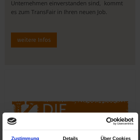
Unternehmen einverstanden sind, kommt
es zum TransFair in Ihren neuen Job.
weitere Infos
Zustimmung
Details
Über Cookies