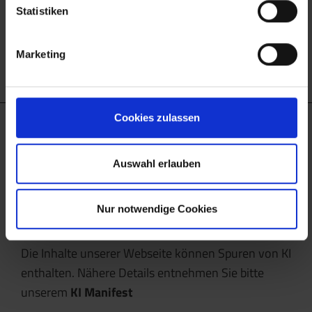
Statistiken
Marketing
Cookies zulassen
Job-TransFair gemeinnützige GmbH
Linke Wienzeile 10/21 (Zentrale)
Auswahl erlauben
1060 Wien
office@jobtransfair.at
Nur notwendige Cookies
+43 1 585 39 91
Die Inhalte unserer Webseite können Spuren von KI
enthalten. Nähere Details entnehmen Sie bitte
unserem
KI Manifest