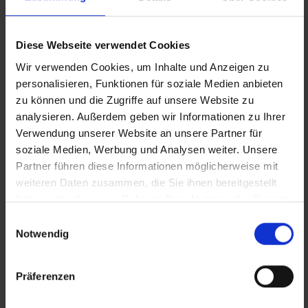
Diese Webseite verwendet Cookies
Transitarbeitskraft im
Wir verwenden Cookies, um Inhalte und Anzeigen zu
personalisieren, Funktionen für soziale Medien anbieten
KÜMMEREI-Einsatz
zu können und die Zugriffe auf unsere Website zu
analysieren. Außerdem geben wir Informationen zu Ihrer
Beim sozialökonomischen
Verwendung unserer Website an unsere Partner für
Beschäftigungsprojekt von Job-TransFair
soziale Medien, Werbung und Analysen weiter. Unsere
haben Sie die Möglichkeit, in neun gefragten
Partner führen diese Informationen möglicherweise mit
weiteren Daten zusammen, die Sie ihnen bereitgestellt
Berufsfeldern wichtige Praxis für den ersten
haben oder die sie im Rahmen Ihrer Nutzung der Dienste
Arbeitsmarkt zu sammeln. Dabei werden Sie
gesammelt haben.
Einwilligungsauswahl
von unseren Professionalist:innen
Notwendig
angeleitet.
Präferenzen
weitere Infos