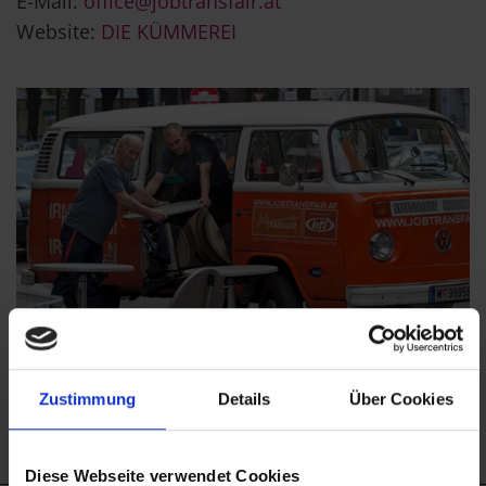
E-Mail:
office@jobtransfair.at
Website:
DIE KÜMMEREI
zurück zur Beschäftigung
Zustimmung
Details
Über Cookies
Diese Webseite verwendet Cookies