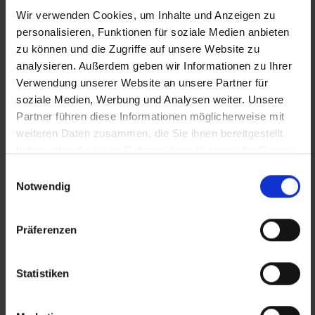
Wir verwenden Cookies, um Inhalte und Anzeigen zu
Job-TransFair gemeinnützige GmbH
personalisieren, Funktionen für soziale Medien anbieten
Linke Wienzeile 10/21 (Zentrale)
zu können und die Zugriffe auf unsere Website zu
1060 Wien
analysieren. Außerdem geben wir Informationen zu Ihrer
Verwendung unserer Website an unsere Partner für
office@jobtransfair.at
soziale Medien, Werbung und Analysen weiter. Unsere
+43 1 585 39 91
Partner führen diese Informationen möglicherweise mit
weiteren Daten zusammen, die Sie ihnen bereitgestellt
Die Inhalte unserer Webseite können Spuren von KI
haben oder die sie im Rahmen Ihrer Nutzung der Dienste
enthalten. Nähere Details entnehmen Sie bitte
gesammelt haben.
Einwilligungsauswahl
Notwendig
unserem
KI Manifest
Präferenzen
Aktuelle Jobs
Standorte
Statistiken
Öffnungszeiten