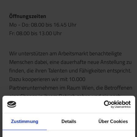
Öffnungszeiten
Mo - Do: 08.00 bis 16.45 Uhr
Fr: 08.00 bis 13.00 Uhr
Wir unterstützen am Arbeitsmarkt benachteiligte
Menschen dabei, eine dauerhafte neue Anstellung zu
finden, die ihren Talenten und Fähigkeiten entspricht.
Dazu kooperieren wir mit 10.000
Partnerunternehmen im Raum Wien, die Betroffenen
eine Chance in ihrem Betrieb geben und sie nach
einer Probephase fest in ihr Team übernehmen. Mit
finanzieller Unterstützung des Arbeitsmarktservice
Wien.
Zustimmung
Details
Über Cookies