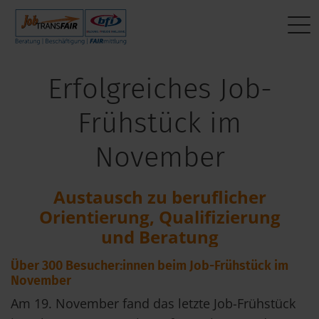
Mein Weg zum Job
BEWERBER:INNEN
Interner Bereich
Erfolgreiches Job-
Aktuelle Jobs
Beratung
JT-Portal
Frühstück im
Fragen & Antworten
Beschäftigung
JobImpuls
November
Das sagen andere
FAIRmittlung
Zeiterfassung
Austausch zu beruflicher
Mein Weg zum Job
Orientierung, Qualifizierung
und Beratung
Über 300 Besucher:innen beim Job-Frühstück im
November
Am 19. November fand das letzte Job-Frühstück