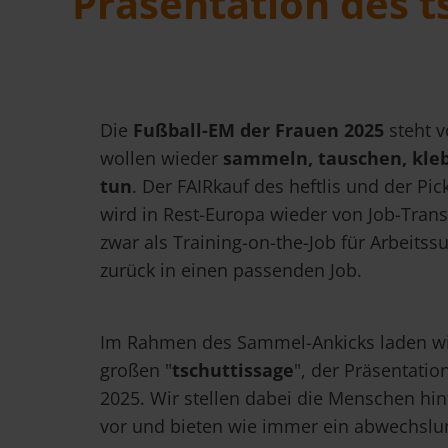
Präsentation des ts
Die
Fußball-EM der Frauen 2025
steht v
wollen wieder
sammeln, tauschen, kle
tun
. Der FAIRkauf des heftlis und der Pic
wird in Rest-Europa wieder von Job-Trans
zwar als Training-on-the-Job für Arbeit
zurück in einen passenden Job.
Im Rahmen des Sammel-Ankicks laden wir 
großen "
tschuttissage
", der Präsentation
2025. Wir stellen dabei die Menschen hint
vor und bieten wie immer ein abwechsl