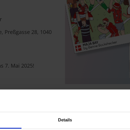
r
, Preßgasse 28, 1040
 7. Mai 2025!
Details