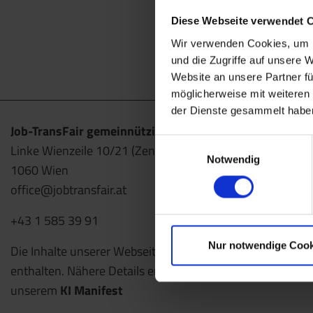
Diese Webseite verwendet 
Wir verwenden Cookies, um I
und die Zugriffe auf unsere 
Website an unsere Partner fü
möglicherweise mit weiteren
der Dienste gesammelt habe
Job-TransFair gemeinnützige GmbH
Einwilligungsauswahl
Linke Wienzeile 10/21 (Zentrale)
Notwendig
1060 Wien
office@jobtransfair.at
+43 1 585 39 91
Nur notwendige Cook
Die Inhalte unserer Webseite können Spuren von KI
enthalten. Nähere Details entnehmen Sie bitte
unserem
KI Manifest