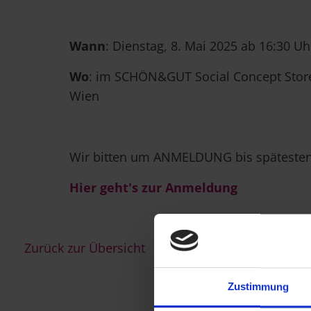
Wann
: Dienstag, 8. Mai 2025 ab 16:30 Uh
Wo
: im SCHÖN&GUT Social Concept Store
Wien
Wir bitten um ANMELDUNG bis spätestens
Hier geht's zur Anmeldung
Zurück zur Übersicht
Zustimmung