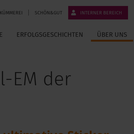
 KÜMMEREI
SCHÖN&GUT
INTERNER BEREICH
JT-Portal
E
ERFOLGSGESCHICHTEN
ÜBER UNS
JobImpuls
Zeiterfassung
ll-EM der