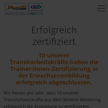
Mein Weg zum Job
BEWERBER:INNEN
Interner Bereich
Erfolgreich
Aktuelle Jobs
Beratung
JT-Portal
zertifiziert
Fragen & Antworten
Beschäftigung
JobImpuls
10 unserer
Das sagen andere
FAIRmittlung
Zeiterfassung
Transitarbeitskräfte haben die
Trainer:innen-Zertifizierung in
Mein Weg zum Job
der Erwachsenenbildung
erfolgreich abgeschlossen.
Wir freuen uns sehr, dass 10 unserer
Transitarbeitskräfte aus dem Bereich Mentoring
erfolgreich die Ausbildung zu zertifizierten