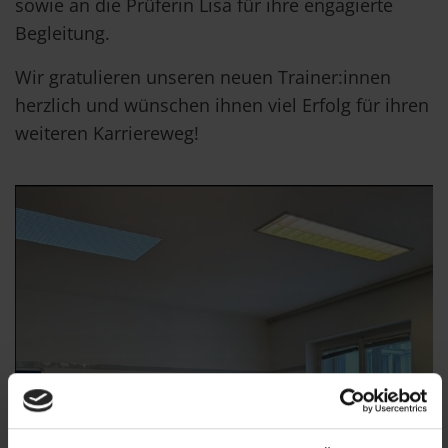
sowie an die Prüferin Lisa für ihre engagierte
Begleitung.
Wir gratulieren unseren neuen Trainer:innen
herzlich und wünschen ihnen viel Erfolg für ihren
weiteren Karriereweg!