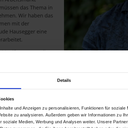
ir müssen das Thema in
fnehmen. Wir haben das
mmen mit der
ude Hausegger eine
rarbeitet.
-Manifest zu erstellen,
ichtig, dass es
 transparent zu machen,
 konkret: Was
Details
ppen im Umgang mit der
Cookies
nger am Arbeitsmarkt?
nhalte und Anzeigen zu personalisieren, Funktionen für soziale
Website zu analysieren. Außerdem geben wir Informationen zu I
inen Beruf, bei dem KI
Thomas Rihl ermutigt gemein
r soziale Medien, Werbung und Analysen weiter. Unsere Partner
Manche Berufsgruppen
nutzen.