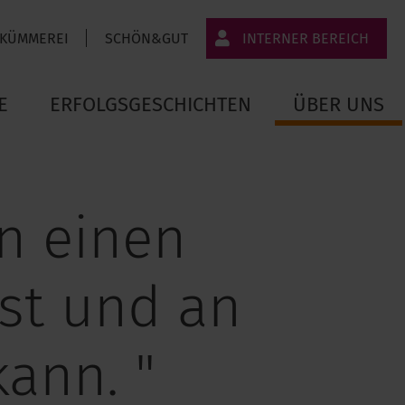
 KÜMMEREI
SCHÖN&GUT
INTERNER BEREICH
JT-Portal
E
ERFOLGSGESCHICHTEN
ÜBER UNS
JobImpuls
Zeiterfassung
n einen
st und an
ann. "