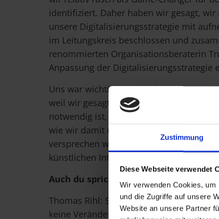
identifiziert. Daher haben wir gesagt, w
unsere Digitalisierungsstrategie mit au
im Leitungskreis beschlossen und zusa
renommierten Organisationsberaterin Tr
Anpassung der Digitalisierungsstrategie e
Uns war wichtig, zusätzlich ein eigenes KI
weil wir gesagt haben, das Thema ist so w
notwendig ist, Stellung zu beziehen und
wie wir damit umgehen wollen. Also ganz
Zustimmung
versprechen wir unseren Interessengru
künstlichen Intelligenz?
Diese Webseite verwendet 
Auch du sprichst von KI als Gamecha
Wir verwenden Cookies, um I
und die Zugriffe auf unsere 
Thomas Rihl: Sicher, denn es gibt kaum e
Website an unsere Partner fü
keine Veränderung herbeiführen wird. 