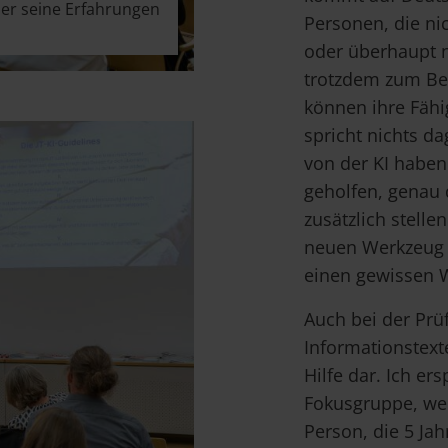
ber seine Erfahrungen
Personen, die ni
oder überhaupt n
trotzdem zum Bei
können ihre Fähi
spricht nichts da
von der KI haben
geholfen, genau 
zusätzlich stelle
neuen Werkzeug 
einen gewissen 
Auch bei der Prü
Informationstexte
Hilfe dar. Ich e
Fokusgruppe, wen
Person, die 5 Jah