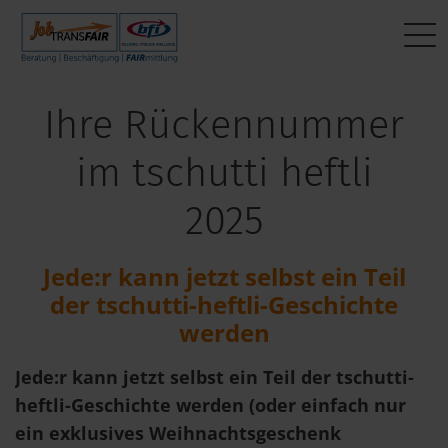
Mein Weg zum Job
BEWERBER:INNEN
Interner Bereich
Ihre Rückennummer
Aktuelle Jobs
Beratung
JT-Portal
im tschutti heftli
Fragen & Antworten
Beschäftigung
JobImpuls
2025
Das sagen andere
FAIRmittlung
Zeiterfassung
Jede:r kann jetzt selbst ein Teil
Mein Weg zum Job
der tschutti-heftli-Geschichte
werden
Jede:r kann jetzt selbst ein Teil der tschutti-
heftli-Geschichte werden (oder einfach nur
ein exklusives Weihnachtsgeschenk