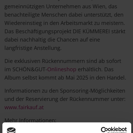
gemeinnützigen Unternehmen aus Wien, das
benachteiligte Menschen dabei unterstützt, den
Wiedereinstieg in den Arbeitsmarkt zu meistern.
Das Beschäftigungsprojekt DIE KÜMMEREI stärkt
dabei nachhaltig die Chancen auf eine
langfristige Anstellung.
Die exklusiven Rückennummern sind ab sofort
im SCHÖN&GUT-
Onlineshop
erhältlich. Das
Album selbst kommt ab Mai 2025 in den Handel.
Informationen zu den Sponsoring-Möglichkeiten
und der Reservierung der Rückennummer unter:
www.fairkauf.at
Mehr Informationen:
www.tschuttiheft.li
|
www.jobtransfair.at
|