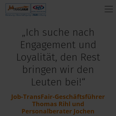
Mein Weg zum Job
BEWERBER:INNEN
Interner Bereich
„Ich suche nach
Aktuelle Jobs
Beratung
JT-Portal
Engagement und
Fragen & Antworten
Beschäftigung
JobImpuls
Loyalität, den Rest
Das sagen andere
FAIRmittlung
Zeiterfassung
bringen wir den
Mein Weg zum Job
Leuten bei!“
Job-TransFair-Geschäftsführer
Thomas Rihl und
Personalberater Jochen