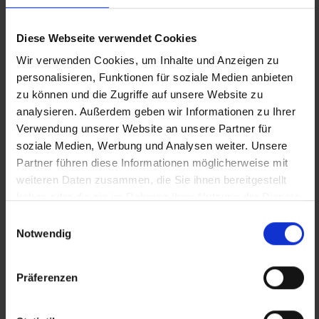
„Bei Bewerber:innen suche ich vor allem nach
Engagement und Loyalität, den Rest bringen wir
Diese Webseite verwendet Cookies
den Leuten bei“, sagt Gerlinde Leitner. Bei
Wir verwenden Cookies, um Inhalte und Anzeigen zu
Bewerbungsgesprächen mit Kandidat:innen
personalisieren, Funktionen für soziale Medien anbieten
zu können und die Zugriffe auf unsere Website zu
erlebt sie immer wieder Überraschungen. Sie
analysieren. Außerdem geben wir Informationen zu Ihrer
denkt an eine Bewerberin, die sich als
Verwendung unserer Website an unsere Partner für
Reinigungskraft vorgestellt hatte. Zurückhaltend,
soziale Medien, Werbung und Analysen weiter. Unsere
fast unscheinbar, wirkte sie im ersten Moment.
Partner führen diese Informationen möglicherweise mit
Doch dann kam heraus: Sie spricht fünf Sprachen
weiteren Daten zusammen, die Sie ihnen bereitgestellt
und hat bereits im Kund:innenservice gearbeitet.
haben oder die sie im Rahmen Ihrer Nutzung der Dienste
gesammelt haben.
Leitner wusste sofort, dass sie nicht nur in der
Einwilligungsauswahl
Notwendig
Reinigung gut aufgehoben wäre. Heute arbeitet
sie in der Schauraumaufsicht und leistet
großartige Arbeit.
Präferenzen
Eine andere Geschichte hat sich besonders bei