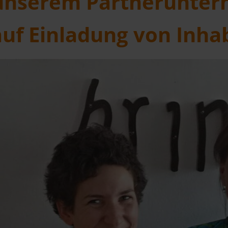
unserem Partnerunter
f Einladung von Inhab