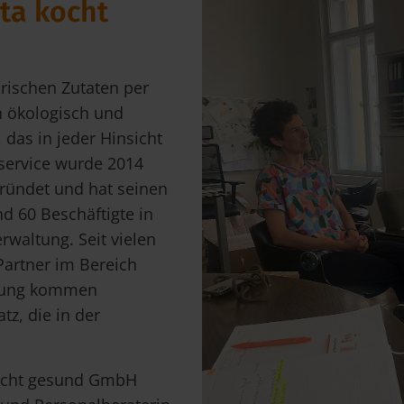
ita kocht
arischen Zutaten per
in ökologisch und
das in jeder Hinsicht
service wurde 2014
gründet und hat seinen
und 60 Beschäftigte in
waltung. Seit vielen
 Partner im Bereich
ttlung kommen
tz, die in der
kocht gesund GmbH