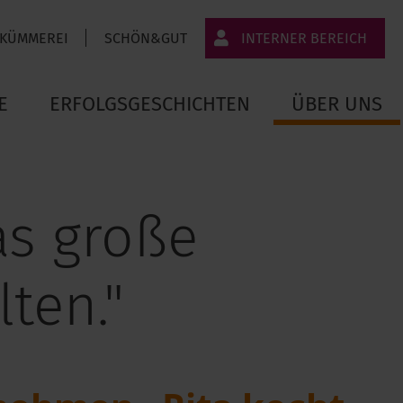
 KÜMMEREI
SCHÖN&GUT
INTERNER BEREICH
JT-Portal
E
ERFOLGSGESCHICHTEN
ÜBER UNS
JobImpuls
Zeiterfassung
as große
ten."