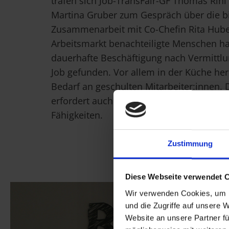
trafen sich Job-TransFair-GF Thomas Rihl
Martina Gruber zum Gespräch über die b
Zusammenarbeit mit Co-Chefin Rita Hube
Arbeitsmarkt benachteiligte Menschen ha
dauerhafte Beschäftigung nach Vermittlu
Job gefunden. Vor allem in der Küche he
Bedarf an geschulten Mitarbeiter:innen. 
erfordert auch in diesem Arbeitsbereich a
Fähigkeiten.
Zustimmung
Diese Webseite verwendet 
Wir verwenden Cookies, um I
und die Zugriffe auf unsere 
Website an unsere Partner fü