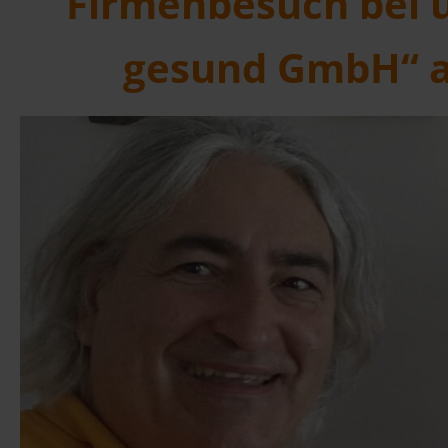
Firmenbesuch bei 
gesund GmbH“ au