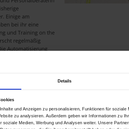
 und Personalberaterin
isherige
r. Einige am
ben bei ihr eine
ng und Training on the
rrscht regelmäßig
Die Automatisierung
llgemein gute digitale
Details
Cookies
Der Mangel an Fa
nhalte und Anzeigen zu personalisieren, Funktionen für soziale
vielerorts bemer
Website zu analysieren. Außerdem geben wir Informationen zu I
zeitaufwendiger 
r soziale Medien, Werbung und Analysen weiter. Unsere Partner