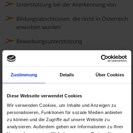
Unterstützung bei der Anerkennung von
Bildungsabschlüssen, die nicht in Österreich
erworben wurden
Bewerbungsunterstützung
Vermittlung in Arbeitsstellen oder
Ausbildungsprogramme
Zustimmung
Details
Über Cookies
Inhalte:
Welcher Job passt zu mir?
Diese Webseite verwendet Cookies
Welche Bewerbungsstrategie macht Sinn?
Wir verwenden Cookies, um Inhalte und Anzeigen zu
personalisieren, Funktionen für soziale Medien anbieten
Wo finde ich passende, freie Stellen?
zu können und die Zugriffe auf unsere Website zu
analysieren. Außerdem geben wir Informationen zu Ihrer