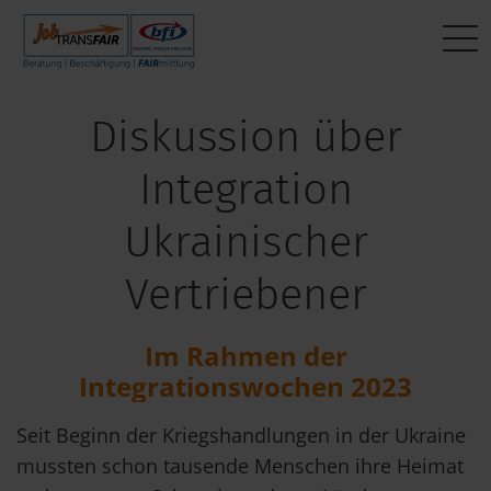
Mein Weg zum Job
BEWERBER:INNEN
Interner Bereich
Diskussion über
Aktuelle Jobs
Beratung
JT-Portal
Integration
Fragen & Antworten
Beschäftigung
JobImpuls
Ukrainischer
Das sagen andere
FAIRmittlung
Zeiterfassung
Vertriebener
Mein Weg zum Job
Im Rahmen der
Integrationswochen 2023
Seit Beginn der Kriegshandlungen in der Ukraine
mussten schon tausende Menschen ihre Heimat