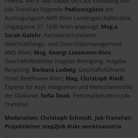
Thema. Am 3. Mai haben sich auf Einladung von
Job-TransFair folgende
Podiumsgäste
am
Austragungsort AMS Wien Landesgeschäftsstelle,
Ungargasse 37, 1030 Wien angesagt:
Mag.a
Sarah Galehr
, Fachbereichsleiterin
Gleichstellungs- und Diversitätsmanagement,
AMS Wien;
Mag. Georgi Lossmann-Iliev
,
Geschäftsfeldleiter magdas Reinigung, magdas
Recycling;
Barbara Ludwig
, Geschäftsführerin
Hotel Beethoven Wien;
Mag. Christoph Riedl
,
Experte für Asyl, Integration und Menschenrechte
der Diakonie;
Sofia Deak
, Personalberaterin Job-
TransFair.
Moderation: Christoph Schmidt, Job-TransFair,
Projektleiter step2job #ukr.workinaustria