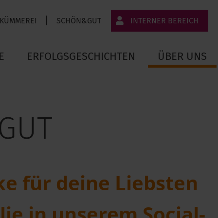
 KÜMMEREI
SCHÖN&GUT
INTERNER BEREICH
JT-Portal
E
ERFOLGSGESCHICHTEN
ÜBER UNS
JobImpuls
Zeiterfassung
&GUT
e für deine Liebsten
ie in unserem Social-