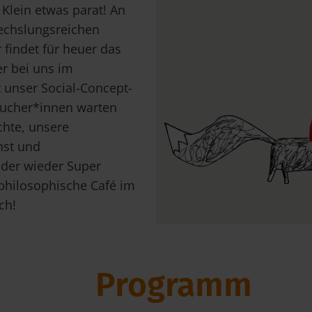
Klein etwas parat! An
echslungsreichen
indet für heuer das
er bei uns im
t unser Social-Concept-
esucher*innen warten
hte, unsere
nst und
 der wieder Super
philosophische Café im
ch!
Programm