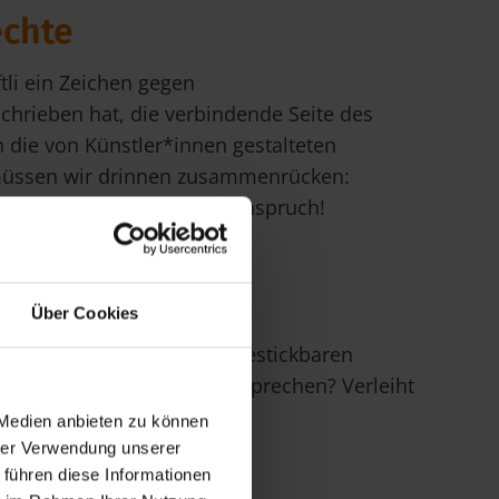
echte
tli ein Zeichen gegen
hrieben hat, die verbindende Seite des
n die von Künstler*innen gestalteten
 müssen wir drinnen zusammenrücken:
ument*innen mit sozialem Anspruch!
Über Cookies
wie jedes Jahr auf alle bestickbaren
les wird wieder gut!“ versprechen? Verleiht
 Medien anbieten zu können
hrer Verwendung unserer
 führen diese Informationen