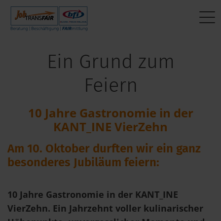
Mein Weg zum Job
BEWERBER:INNEN
Interner Bereich
Ein Grund zum
Aktuelle Jobs
Beratung
JT-Portal
Feiern
Fragen & Antworten
Beschäftigung
JobImpuls
10 Jahre Gastronomie in der
Das sagen andere
FAIRmittlung
Zeiterfassung
KANT_INE VierZehn
Mein Weg zum Job
Am 10. Oktober durften wir ein ganz
besonderes Jubiläum feiern:
10 Jahre Gastronomie in der KANT_INE
VierZehn. Ein Jahrzehnt voller kulinarischer