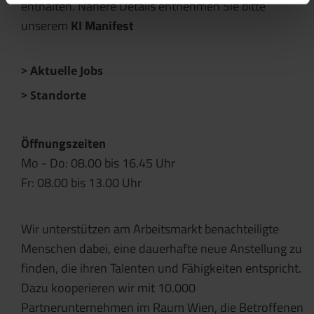
enthalten. Nähere Details entnehmen Sie bitte
unserem
KI Manifest
Aktuelle Jobs
Standorte
Öffnungszeiten
Mo - Do: 08.00 bis 16.45 Uhr
Fr: 08.00 bis 13.00 Uhr
Wir unterstützen am Arbeitsmarkt benachteiligte
Menschen dabei, eine dauerhafte neue Anstellung zu
finden, die ihren Talenten und Fähigkeiten entspricht.
Dazu kooperieren wir mit 10.000
Partnerunternehmen im Raum Wien, die Betroffenen