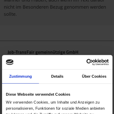
nicht im Besonderen Bezug genommen werden
sollte.
Job-TransFair gemeinnützige GmbH
Linke Wienzeile 10/21 (Zentrale)
1060 Wien
office@jobtransfair.at
Zustimmung
Details
Über Cookies
+43 1 585 39 91
Diese Webseite verwendet Cookies
Die Inhalte unserer Webseite können Spuren von KI
enthalten. Nähere Details entnehmen Sie bitte
Wir verwenden Cookies, um Inhalte und Anzeigen zu
personalisieren, Funktionen für soziale Medien anbieten
unserem
KI Manifest