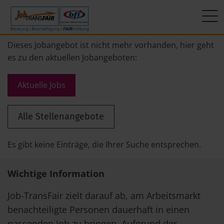
Mein Weg zum Job
Interner Bereich
ÜBER UNS
Dieses Jobangebot ist nicht mehr vorhanden, hier geht
es zu den aktuellen Jobangeboten:
Beratung
Leitbild
JT-Portal
Aktuelle Jobs
Beschäftigung
KI-Manifest
JobImpuls
Alle Stellenangebote
FAIRmittlung
Ergebnisse
Zeiterfassung
Geschichte
Es gibt keine Einträge, die Ihrer Suche entsprechen.
News
Wichtige Information
Newsletter
Job-TransFair zielt darauf ab, am Arbeitsmarkt
benachteiligte Personen dauerhaft in einen
Standorte
passenden Job zu bringen. Aufgrund der