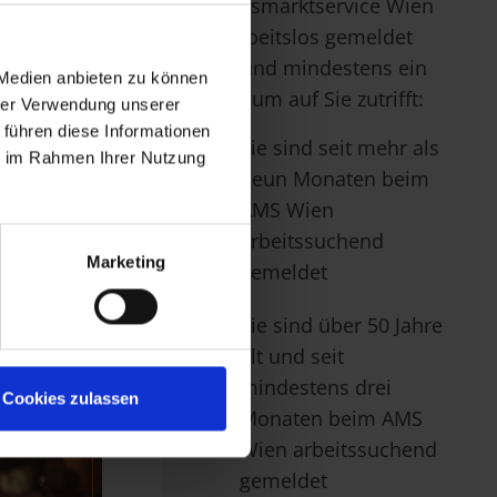
Arbeitsmarktservice Wien
27.
als arbeitslos gemeldet
pause und 4-
sind und mindestens ein
. 1 = €
 Medien anbieten zu können
Kriterium auf Sie zutrifft:
owie
hrer Verwendung unserer
 führen diese Informationen
Sie sind seit mehr als
ie im Rahmen Ihrer Nutzung
neun Monaten beim
AMS Wien
arbeitssuchend
Marketing
gemeldet
Sie sind über 50 Jahre
alt und seit
mindestens drei
Cookies zulassen
Monaten beim AMS
Wien arbeitssuchend
gemeldet