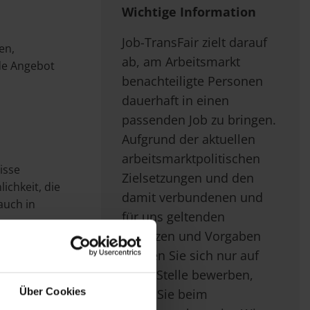
Wichtige Information
Job-TransFair zielt darauf
en,
ab, am Arbeitsmarkt
de Angebot
benachteiligte Personen
dauerhaft in einen
passenden Job zu bringen.
Aufgrund der aktuellen
arbeitsmarktpolitischen
isse
Zielsetzungen und den
ichkeit, die
damit verbundenen und
auch in
für uns geltenden
Gesetzen und Vorgaben
können Sie sich nur auf
diese Stelle bewerben,
Über Cookies
wenn Sie beim
nen