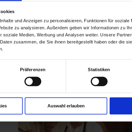
sbeginn: OKT/NOV 2026 - vorerst Befristung bis 31. März 20
Cookies
ntbetreuung, sind möglich und erwünscht. Bezahlte Mittags
ag KHM, Entlohnungsschema A, Entlohnungsgruppe 4, Entl. St
nhalte und Anzeigen zu personalisieren, Funktionen für soziale
 ECHOCAST Schulung, Zertifizierung (https://echocast.eu/) s
Website zu analysieren. Außerdem geben wir Informationen zu I
r soziale Medien, Werbung und Analysen weiter. Unsere Partner
 Daten zusammen, die Sie ihnen bereitgestellt haben oder die s
n.
Präferenzen
Statistiken
ies
Auswahl erlauben
e