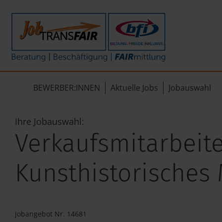
Mein Weg zum Job
Interner Bereich
ÜBER UNS
Beratung
Leitbild
JT-Portal
BEWERBER:INNEN
Aktuelle Jobs
Jobauswahl
Beschäftigung
KI-Manifest
JobImpuls
FAIRmittlung
Ergebnisse
Zeiterfassung
Ihre Jobauswahl:
Verkaufsmitarbeite
Geschichte
Kunsthistorisches
News
Newsletter
Jobangebot Nr. 14681
Standorte