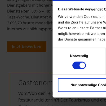
Dienstgebers mit hoher Arbeitsplatzsicherheit. Vertrag
Diese Webseite verwendet 
Dienstzeiten: 09:15 – 18:15. Überstunden für etwa Eve
Tage-Woche. Dienstort Wien. Gehalt laut Kollektivvertr
Wir verwenden Cookies, um I
2.093,70 brutto monatlich (bei 36 WSTD, 14 x pro Jahr).
und die Zugriffe auf unsere 
Website an unsere Partner fü
internes Ausbildungsprogramm.
möglicherweise mit weiteren
der Dienste gesammelt habe
Jetzt bewerben
Einwilligungsauswahl
Notwendig
Gastronomie/Tourismus
Nur notwendige Cook
Vom/Von der Tellerwäscher*in zum/zur
Restaurantleiter*in?! Der Tourismus und di