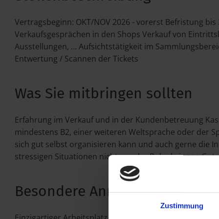
Vertragsbeginn: OKT/NOV 2026 - vorerst Befristung b
Verkaufsgesprächen in den Shops Verkauf von Eintritts
Ausstellungen, … Aufsichtstätigkeit im Sammlungsber
Entwertung / Scannen der Tickets
Was Sie mitbringen sollten
Erfahrung im Verkauf und in der Kundenbetreuung Ka
mindestens B2, einer weiteren Weltsprache oder der Sp
sich gut selbst organisieren kann und auch gerne die Ini
stressigen Situationen nicht aus der Ruhe bringen Gu
Besondere Anmerkungen
Zustimmung
Einzigartiger Arbeitsplatz inmitten des Weltkulturerb