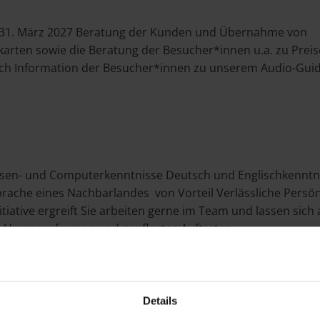
is 31. März 2027 Beratung der Kunden und Übernahme von
karten sowie die Beratung der Besucher*innen u.a. zu Preis
eich Information der Besucher*innen zu unserem Audio-Gui
ssen- und Computerkenntnisse Deutsch und Englischkenntn
rache eines Nachbarlandes von Vorteil Verlässliche Persönl
tiative ergreift Sie arbeiten gerne im Team und lassen sich 
te Umgangsformen und gepflegtes Auftreten
Details
es. Attraktive Rahmenbedingungen und Vorteile eines moder