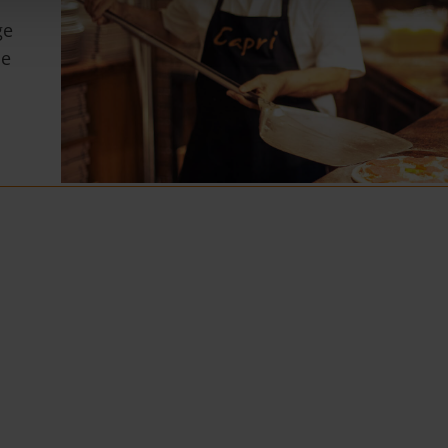
ge
ie