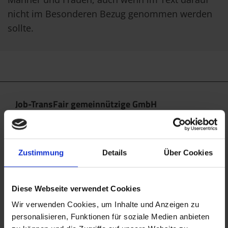
nicht im Besonderen Bezug genommen werden
sollte.
Job-TransFair gemeinnützige GmbH
Linke Wienzeile 10/21 (Zentrale)
1060 Wien
office@jobtransfair.at
Zustimmung
Details
Über Cookies
+43 1 585 39 91
Diese Webseite verwendet Cookies
Die Inhalte unserer Webseite können Spuren von KI
enthalten. Nähere Details entnehmen Sie bitte
Wir verwenden Cookies, um Inhalte und Anzeigen zu
personalisieren, Funktionen für soziale Medien anbieten
unserem
KI Manifest