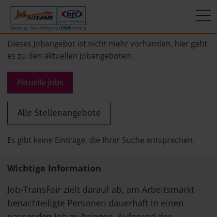
Mein Weg zum Job
Interner Bereich
ÜBER UNS
Dieses Jobangebot ist nicht mehr vorhanden, hier geht
es zu den aktuellen Jobangeboten:
Beratung
Leitbild
JT-Portal
Aktuelle Jobs
Beschäftigung
KI-Manifest
JobImpuls
Alle Stellenangebote
FAIRmittlung
Ergebnisse
Zeiterfassung
Geschichte
Es gibt keine Einträge, die Ihrer Suche entsprechen.
News
Wichtige Information
Newsletter
Job-TransFair zielt darauf ab, am Arbeitsmarkt
benachteiligte Personen dauerhaft in einen
Standorte
passenden Job zu bringen. Aufgrund der