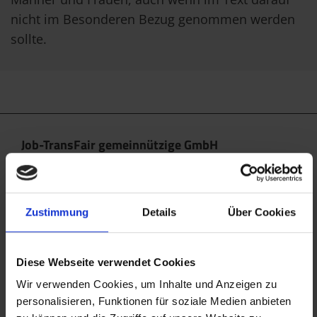
nicht im Besonderen Bezug genommen werden
sollte.
Job-TransFair gemeinnützige GmbH
Linke Wienzeile 10/21 (Zentrale)
1060 Wien
office@jobtransfair.at
Zustimmung
Details
Über Cookies
+43 1 585 39 91
Diese Webseite verwendet Cookies
Die Inhalte unserer Webseite können Spuren von KI
enthalten. Nähere Details entnehmen Sie bitte
Wir verwenden Cookies, um Inhalte und Anzeigen zu
personalisieren, Funktionen für soziale Medien anbieten
unserem
KI Manifest