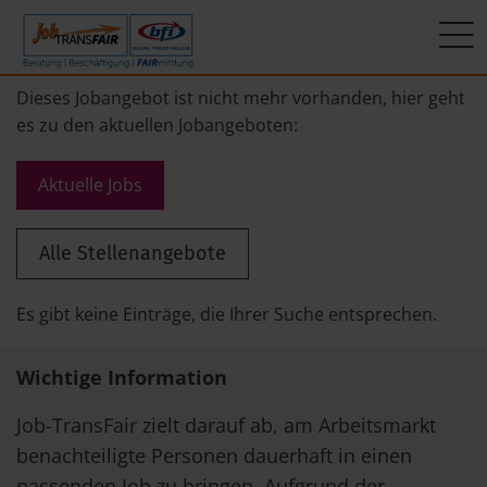
Mein Weg zum Job
Interner Bereich
ÜBER UNS
Dieses Jobangebot ist nicht mehr vorhanden, hier geht
es zu den aktuellen Jobangeboten:
Beratung
Leitbild
JT-Portal
Aktuelle Jobs
Beschäftigung
KI-Manifest
JobImpuls
Alle Stellenangebote
FAIRmittlung
Ergebnisse
Zeiterfassung
Geschichte
Es gibt keine Einträge, die Ihrer Suche entsprechen.
News
Wichtige Information
Newsletter
Job-TransFair zielt darauf ab, am Arbeitsmarkt
benachteiligte Personen dauerhaft in einen
Standorte
passenden Job zu bringen. Aufgrund der