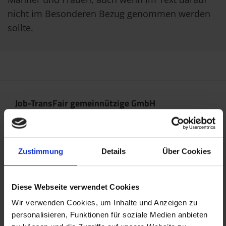
nicht im Besonderen Bezug genommen werden
sollte.
Job-TransFair gemeinnützige GmbH
Linke Wienzeile 10/21 (Zentrale)
1060 Wien
office@jobtransfair.at
Zustimmung
Details
Über Cookies
+43 1 585 39 91
Diese Webseite verwendet Cookies
Die Inhalte unserer Webseite können Spuren von KI
enthalten. Nähere Details entnehmen Sie bitte
Wir verwenden Cookies, um Inhalte und Anzeigen zu
personalisieren, Funktionen für soziale Medien anbieten
unserem
KI Manifest