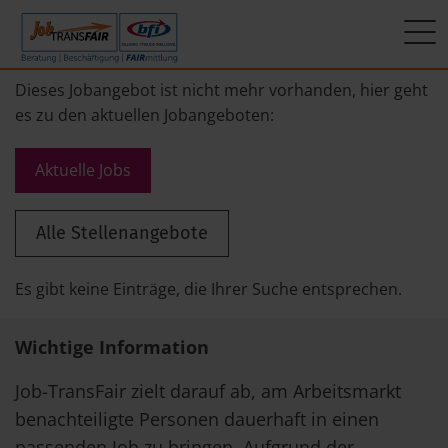
Mein Weg zum Job
Interner Bereich
ÜBER UNS
Dieses Jobangebot ist nicht mehr vorhanden, hier geht
es zu den aktuellen Jobangeboten:
Beratung
Leitbild
JT-Portal
Aktuelle Jobs
Beschäftigung
KI-Manifest
JobImpuls
Alle Stellenangebote
FAIRmittlung
Ergebnisse
Zeiterfassung
Geschichte
Es gibt keine Einträge, die Ihrer Suche entsprechen.
News
Wichtige Information
Newsletter
Job-TransFair zielt darauf ab, am Arbeitsmarkt
benachteiligte Personen dauerhaft in einen
Standorte
passenden Job zu bringen. Aufgrund der