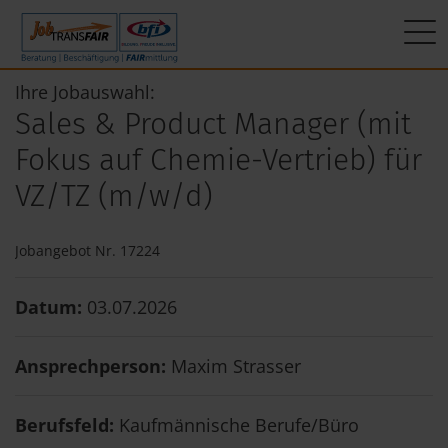
Mein Weg zum Job
Interner Bereich
ÜBER UNS
Ihre Jobauswahl:
Sales & Product Manager (mit
Beratung
Leitbild
JT-Portal
Fokus auf Chemie-Vertrieb) für
Beschäftigung
KI-Manifest
JobImpuls
VZ/TZ (m/w/d)
FAIRmittlung
Ergebnisse
Zeiterfassung
Jobangebot Nr. 17224
Geschichte
Datum:
03.07.2026
News
Ansprechperson:
Maxim Strasser
Newsletter
Berufsfeld:
Kaufmännische Berufe/Büro
Standorte