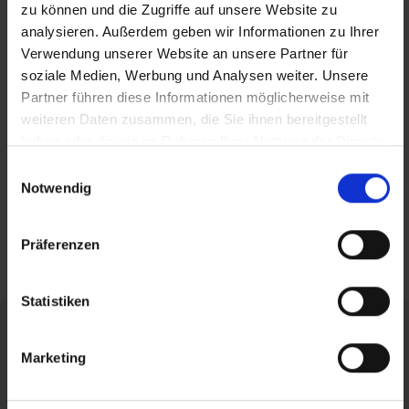
Alle Stellenangebote
zu können und die Zugriffe auf unsere Website zu
analysieren. Außerdem geben wir Informationen zu Ihrer
Verwendung unserer Website an unsere Partner für
Jetzt bewerben
soziale Medien, Werbung und Analysen weiter. Unsere
Partner führen diese Informationen möglicherweise mit
Ihr Job-Kontakt
weiteren Daten zusammen, die Sie ihnen bereitgestellt
haben oder die sie im Rahmen Ihrer Nutzung der Dienste
Job-TransFair gemeinnützige GmbH
gesammelt haben.
Einwilligungsauswahl
z.Hd Maxim Strasser
Notwendig
Telefon: 0660-5853925
Linke Wienzeile 10/21
Präferenzen
1060 Wien
Statistiken
Wichtige Information
Marketing
Job-TransFair zielt darauf ab, am Arbeitsmarkt
benachteiligte Personen dauerhaft in einen