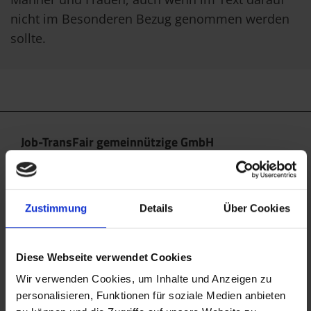
nicht im Besonderen Bezug genommen werden
sollte.
Job-TransFair gemeinnützige GmbH
Linke Wienzeile 10/21 (Zentrale)
1060 Wien
office@jobtransfair.at
Zustimmung
Details
Über Cookies
+43 1 585 39 91
Diese Webseite verwendet Cookies
Die Inhalte unserer Webseite können Spuren von KI
enthalten. Nähere Details entnehmen Sie bitte
Wir verwenden Cookies, um Inhalte und Anzeigen zu
personalisieren, Funktionen für soziale Medien anbieten
unserem
KI Manifest