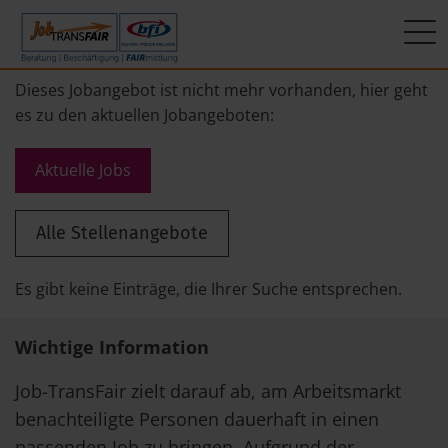
Mein Weg zum Job
Interner Bereich
ÜBER UNS
Dieses Jobangebot ist nicht mehr vorhanden, hier geht
es zu den aktuellen Jobangeboten:
Beratung
Leitbild
JT-Portal
Aktuelle Jobs
Beschäftigung
KI-Manifest
JobImpuls
Alle Stellenangebote
FAIRmittlung
Ergebnisse
Zeiterfassung
Geschichte
Es gibt keine Einträge, die Ihrer Suche entsprechen.
News
Wichtige Information
Newsletter
Job-TransFair zielt darauf ab, am Arbeitsmarkt
benachteiligte Personen dauerhaft in einen
Standorte
passenden Job zu bringen. Aufgrund der