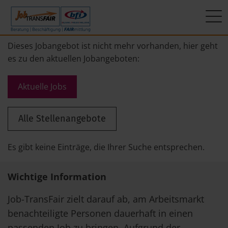
Mein Weg zum Job
Interner Bereich
ÜBER UNS
Dieses Jobangebot ist nicht mehr vorhanden, hier geht
es zu den aktuellen Jobangeboten:
Beratung
Leitbild
JT-Portal
Aktuelle Jobs
Beschäftigung
KI-Manifest
JobImpuls
Alle Stellenangebote
FAIRmittlung
Ergebnisse
Zeiterfassung
Geschichte
Es gibt keine Einträge, die Ihrer Suche entsprechen.
News
Wichtige Information
Newsletter
Job-TransFair zielt darauf ab, am Arbeitsmarkt
benachteiligte Personen dauerhaft in einen
Standorte
passenden Job zu bringen. Aufgrund der