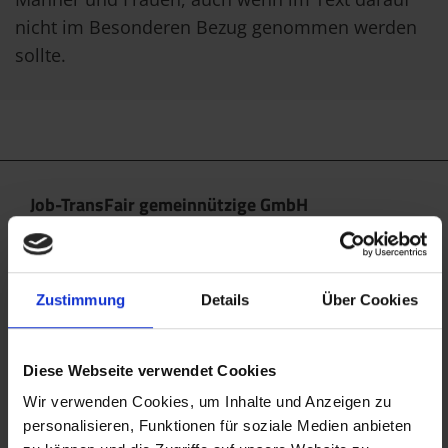
nicht im Besonderen Bezug genommen werden
sollte.
Job-TransFair gemeinnützige GmbH
Linke Wienzeile 10/21 (Zentrale)
1060 Wien
office@jobtransfair.at
Zustimmung
Details
Über Cookies
+43 1 585 39 91
Diese Webseite verwendet Cookies
Die Inhalte unserer Webseite können Spuren von KI
enthalten. Nähere Details entnehmen Sie bitte
Wir verwenden Cookies, um Inhalte und Anzeigen zu
personalisieren, Funktionen für soziale Medien anbieten
unserem
KI Manifest