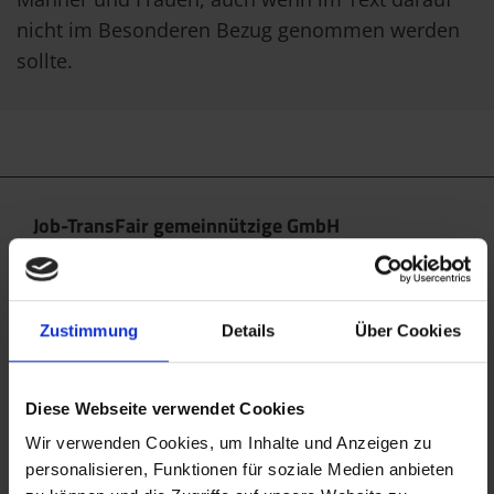
nicht im Besonderen Bezug genommen werden
sollte.
Job-TransFair gemeinnützige GmbH
Linke Wienzeile 10/21 (Zentrale)
1060 Wien
office@jobtransfair.at
Zustimmung
Details
Über Cookies
+43 1 585 39 91
Diese Webseite verwendet Cookies
Die Inhalte unserer Webseite können Spuren von KI
enthalten. Nähere Details entnehmen Sie bitte
Wir verwenden Cookies, um Inhalte und Anzeigen zu
personalisieren, Funktionen für soziale Medien anbieten
unserem
KI Manifest