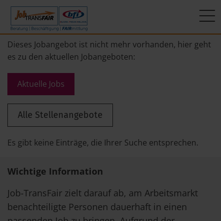
Mein Weg zum Job
Interner Bereich
ÜBER UNS
Dieses Jobangebot ist nicht mehr vorhanden, hier geht
es zu den aktuellen Jobangeboten:
Beratung
Leitbild
JT-Portal
Aktuelle Jobs
Beschäftigung
KI-Manifest
JobImpuls
Alle Stellenangebote
FAIRmittlung
Ergebnisse
Zeiterfassung
Geschichte
Es gibt keine Einträge, die Ihrer Suche entsprechen.
News
Wichtige Information
Newsletter
Job-TransFair zielt darauf ab, am Arbeitsmarkt
benachteiligte Personen dauerhaft in einen
Standorte
passenden Job zu bringen. Aufgrund der