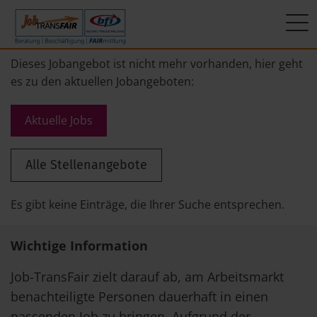
Mein Weg zum Job
Interner Bereich
ÜBER UNS
Dieses Jobangebot ist nicht mehr vorhanden, hier geht
es zu den aktuellen Jobangeboten:
Beratung
Leitbild
JT-Portal
Aktuelle Jobs
Beschäftigung
KI-Manifest
JobImpuls
Alle Stellenangebote
FAIRmittlung
Ergebnisse
Zeiterfassung
Geschichte
Es gibt keine Einträge, die Ihrer Suche entsprechen.
News
Wichtige Information
Newsletter
Job-TransFair zielt darauf ab, am Arbeitsmarkt
benachteiligte Personen dauerhaft in einen
Standorte
passenden Job zu bringen. Aufgrund der