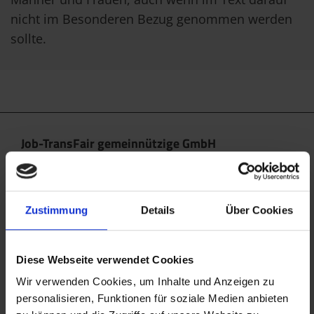
nicht im Besonderen Bezug genommen werden
sollte.
Job-TransFair gemeinnützige GmbH
Linke Wienzeile 10/21 (Zentrale)
1060 Wien
office@jobtransfair.at
Zustimmung
Details
Über Cookies
+43 1 585 39 91
Diese Webseite verwendet Cookies
Die Inhalte unserer Webseite können Spuren von KI
enthalten. Nähere Details entnehmen Sie bitte
Wir verwenden Cookies, um Inhalte und Anzeigen zu
personalisieren, Funktionen für soziale Medien anbieten
unserem
KI Manifest