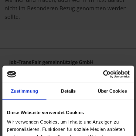
nicht im Besonderen Bezug genommen werden
sollte.
Job-TransFair gemeinnützige GmbH
Linke Wienzeile 10/21 (Zentrale)
1060 Wien
office@jobtransfair.at
Zustimmung
Details
Über Cookies
+43 1 585 39 91
Diese Webseite verwendet Cookies
Die Inhalte unserer Webseite können Spuren von KI
enthalten. Nähere Details entnehmen Sie bitte
Wir verwenden Cookies, um Inhalte und Anzeigen zu
personalisieren, Funktionen für soziale Medien anbieten
unserem
KI Manifest