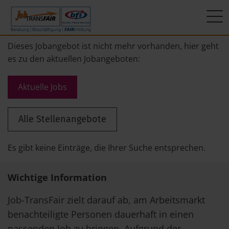
Mein Weg zum Job
Interner Bereich
ÜBER UNS
Dieses Jobangebot ist nicht mehr vorhanden, hier geht
es zu den aktuellen Jobangeboten:
Beratung
Leitbild
JT-Portal
Aktuelle Jobs
Beschäftigung
KI-Manifest
JobImpuls
Alle Stellenangebote
FAIRmittlung
Ergebnisse
Zeiterfassung
Geschichte
Es gibt keine Einträge, die Ihrer Suche entsprechen.
News
Wichtige Information
Newsletter
Job-TransFair zielt darauf ab, am Arbeitsmarkt
benachteiligte Personen dauerhaft in einen
Standorte
passenden Job zu bringen. Aufgrund der