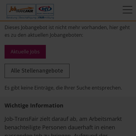
Mein Weg zum Job
Interner Bereich
ÜBER UNS
Dieses Jobangebot ist nicht mehr vorhanden, hier geht
es zu den aktuellen Jobangeboten:
Beratung
Leitbild
JT-Portal
Aktuelle Jobs
Beschäftigung
KI-Manifest
JobImpuls
Alle Stellenangebote
FAIRmittlung
Ergebnisse
Zeiterfassung
Geschichte
Es gibt keine Einträge, die Ihrer Suche entsprechen.
News
Wichtige Information
Newsletter
Job-TransFair zielt darauf ab, am Arbeitsmarkt
benachteiligte Personen dauerhaft in einen
Standorte
passenden Job zu bringen. Aufgrund der