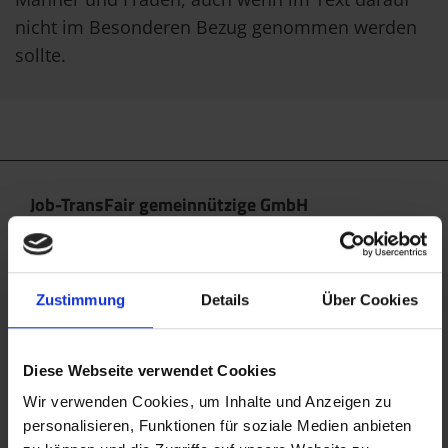
nicht im Besonderen Bezug genommen werden
sollte.
Job-TransFair gemeinnützige GmbH
Linke Wienzeile 10/21 (Zentrale)
1060 Wien
office@jobtransfair.at
Zustimmung
Details
Über Cookies
+43 1 585 39 91
Diese Webseite verwendet Cookies
Die Inhalte unserer Webseite können Spuren von KI
enthalten. Nähere Details entnehmen Sie bitte
Wir verwenden Cookies, um Inhalte und Anzeigen zu
personalisieren, Funktionen für soziale Medien anbieten
unserem
KI Manifest