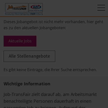
Mein Weg zum Job
Interner Bereich
ÜBER UNS
Dieses Jobangebot ist nicht mehr vorhanden, hier geht
es zu den aktuellen Jobangeboten:
Beratung
Leitbild
JT-Portal
Aktuelle Jobs
Beschäftigung
KI-Manifest
JobImpuls
Alle Stellenangebote
FAIRmittlung
Ergebnisse
Zeiterfassung
Geschichte
Es gibt keine Einträge, die Ihrer Suche entsprechen.
News
Wichtige Information
Newsletter
Job-TransFair zielt darauf ab, am Arbeitsmarkt
benachteiligte Personen dauerhaft in einen
Standorte
passenden Job zu bringen. Aufgrund der