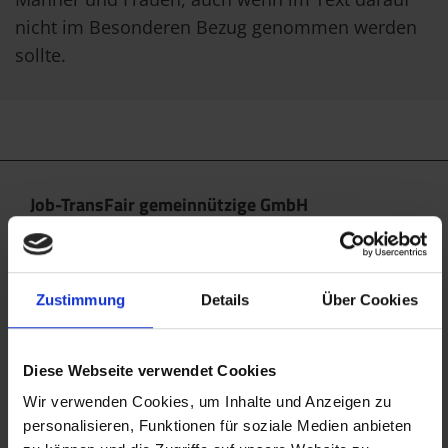
nicht im Besonderen Bezug genommen werden
sollte.
Job-TransFair gemeinnützige GmbH
Linke Wienzeile 10/21 (Zentrale)
1060 Wien
office@jobtransfair.at
Zustimmung
Details
Über Cookies
+43 1 585 39 91
Diese Webseite verwendet Cookies
Die Inhalte unserer Webseite können Spuren von KI
enthalten. Nähere Details entnehmen Sie bitte
Wir verwenden Cookies, um Inhalte und Anzeigen zu
personalisieren, Funktionen für soziale Medien anbieten
unserem
KI Manifest