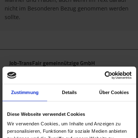
nicht im Besonderen Bezug genommen werden
sollte.
Job-TransFair gemeinnützige GmbH
Linke Wienzeile 10/21 (Zentrale)
1060 Wien
office@jobtransfair.at
Zustimmung
Details
Über Cookies
+43 1 585 39 91
Diese Webseite verwendet Cookies
Die Inhalte unserer Webseite können Spuren von KI
enthalten. Nähere Details entnehmen Sie bitte
Wir verwenden Cookies, um Inhalte und Anzeigen zu
personalisieren, Funktionen für soziale Medien anbieten
unserem
KI Manifest