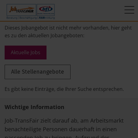
Mein Weg zum Job
Interner Bereich
ÜBER UNS
Dieses Jobangebot ist nicht mehr vorhanden, hier geht
es zu den aktuellen Jobangeboten:
Beratung
Leitbild
JT-Portal
Aktuelle Jobs
Beschäftigung
KI-Manifest
JobImpuls
Alle Stellenangebote
FAIRmittlung
Ergebnisse
Zeiterfassung
Geschichte
Es gibt keine Einträge, die Ihrer Suche entsprechen.
News
Wichtige Information
Newsletter
Job-TransFair zielt darauf ab, am Arbeitsmarkt
benachteiligte Personen dauerhaft in einen
Standorte
passenden Job zu bringen. Aufgrund der