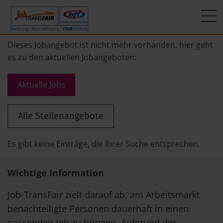
Mein Weg zum Job
Interner Bereich
ÜBER UNS
Dieses Jobangebot ist nicht mehr vorhanden, hier geht
es zu den aktuellen Jobangeboten:
Beratung
Leitbild
JT-Portal
Aktuelle Jobs
Beschäftigung
KI-Manifest
JobImpuls
Alle Stellenangebote
FAIRmittlung
Ergebnisse
Zeiterfassung
Geschichte
Es gibt keine Einträge, die Ihrer Suche entsprechen.
News
Wichtige Information
Newsletter
Job-TransFair zielt darauf ab, am Arbeitsmarkt
benachteiligte Personen dauerhaft in einen
Standorte
passenden Job zu bringen. Aufgrund der