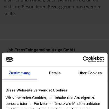
nicht im Besonderen Bezug genommen werden
sollte.
Job-TransFair gemeinnützige GmbH
Linke Wienzeile 10/21 (Zentrale)
1060 Wien
office@jobtransfair.at
Zustimmung
Details
Über Cookies
+43 1 585 39 91
Diese Webseite verwendet Cookies
Die Inhalte unserer Webseite können Spuren von KI
enthalten. Nähere Details entnehmen Sie bitte
Wir verwenden Cookies, um Inhalte und Anzeigen zu
personalisieren, Funktionen für soziale Medien anbieten
unserem
KI Manifest