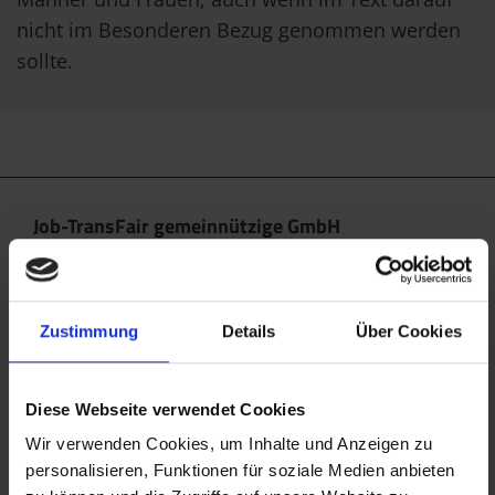
nicht im Besonderen Bezug genommen werden
sollte.
Job-TransFair gemeinnützige GmbH
Linke Wienzeile 10/21 (Zentrale)
1060 Wien
office@jobtransfair.at
Zustimmung
Details
Über Cookies
+43 1 585 39 91
Diese Webseite verwendet Cookies
Die Inhalte unserer Webseite können Spuren von KI
enthalten. Nähere Details entnehmen Sie bitte
Wir verwenden Cookies, um Inhalte und Anzeigen zu
personalisieren, Funktionen für soziale Medien anbieten
unserem
KI Manifest