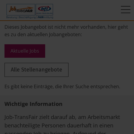
Mein Weg zum Job
Interner Bereich
ÜBER UNS
Dieses Jobangebot ist nicht mehr vorhanden, hier geht
es zu den aktuellen Jobangeboten:
Beratung
Leitbild
JT-Portal
Aktuelle Jobs
Beschäftigung
KI-Manifest
JobImpuls
Alle Stellenangebote
FAIRmittlung
Ergebnisse
Zeiterfassung
Geschichte
Es gibt keine Einträge, die Ihrer Suche entsprechen.
News
Wichtige Information
Newsletter
Job-TransFair zielt darauf ab, am Arbeitsmarkt
benachteiligte Personen dauerhaft in einen
Standorte
passenden Job zu bringen. Aufgrund der