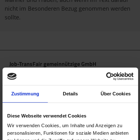
nicht im Besonderen Bezug genommen werden
sollte.
Job-TransFair gemeinnützige GmbH
Linke Wienzeile 10/21 (Zentrale)
1060 Wien
office@jobtransfair.at
Zustimmung
Details
Über Cookies
+43 1 585 39 91
Diese Webseite verwendet Cookies
Die Inhalte unserer Webseite können Spuren von KI
enthalten. Nähere Details entnehmen Sie bitte
Wir verwenden Cookies, um Inhalte und Anzeigen zu
personalisieren, Funktionen für soziale Medien anbieten
unserem
KI Manifest