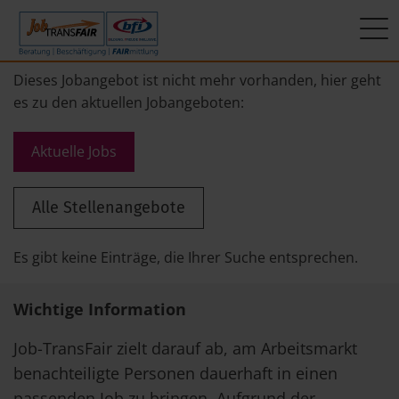
Mein Weg zum Job
Interner Bereich
ÜBER UNS
Dieses Jobangebot ist nicht mehr vorhanden, hier geht
es zu den aktuellen Jobangeboten:
Beratung
Leitbild
JT-Portal
Aktuelle Jobs
Beschäftigung
KI-Manifest
JobImpuls
Alle Stellenangebote
FAIRmittlung
Ergebnisse
Zeiterfassung
Geschichte
Es gibt keine Einträge, die Ihrer Suche entsprechen.
News
Wichtige Information
Newsletter
Job-TransFair zielt darauf ab, am Arbeitsmarkt
benachteiligte Personen dauerhaft in einen
Standorte
passenden Job zu bringen. Aufgrund der