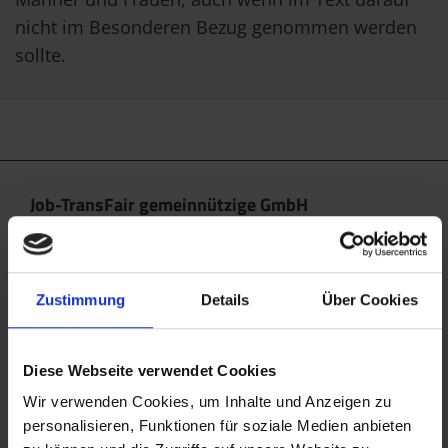
nicht im Besonderen Bezug genommen werden
sollte.
Job-TransFair gemeinnützige GmbH
Linke Wienzeile 10/21 (Zentrale)
1060 Wien
office@jobtransfair.at
Zustimmung
Details
Über Cookies
+43 1 585 39 91
Diese Webseite verwendet Cookies
Die Inhalte unserer Webseite können Spuren von KI
enthalten. Nähere Details entnehmen Sie bitte
Wir verwenden Cookies, um Inhalte und Anzeigen zu
personalisieren, Funktionen für soziale Medien anbieten
unserem
KI Manifest