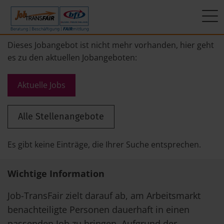
Mein Weg zum Job
Interner Bereich
ÜBER UNS
Dieses Jobangebot ist nicht mehr vorhanden, hier geht
es zu den aktuellen Jobangeboten:
Beratung
Leitbild
JT-Portal
Aktuelle Jobs
Beschäftigung
KI-Manifest
JobImpuls
Alle Stellenangebote
FAIRmittlung
Ergebnisse
Zeiterfassung
Geschichte
Es gibt keine Einträge, die Ihrer Suche entsprechen.
News
Wichtige Information
Newsletter
Job-TransFair zielt darauf ab, am Arbeitsmarkt
benachteiligte Personen dauerhaft in einen
Standorte
passenden Job zu bringen. Aufgrund der