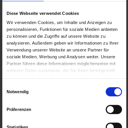
Telefon:
Linke Wienzeile 10/21
Diese Webseite verwendet Cookies
1060 Wien
Wir verwenden Cookies, um Inhalte und Anzeigen zu
personalisieren, Funktionen für soziale Medien anbieten
zu können und die Zugriffe auf unsere Website zu
Wichtige Information
analysieren. Außerdem geben wir Informationen zu Ihrer
Verwendung unserer Website an unsere Partner für
Job-TransFair zielt darauf ab, am Arbeitsmarkt
soziale Medien, Werbung und Analysen weiter. Unsere
benachteiligte Personen dauerhaft in einen
Partner führen diese Informationen möglicherweise mit
passenden Job zu bringen. Aufgrund der
weiteren Daten zusammen, die Sie ihnen bereitgestellt
aktuellen arbeitsmarktpolitischen Zielsetzungen
haben oder die sie im Rahmen Ihrer Nutzung der Dienste
gesammelt haben.
und den damit verbundenen und für uns
Einwilligungsauswahl
Notwendig
geltenden Gesetzen und Vorgaben können Sie
sich nur auf diese Stelle bewerben, wenn Sie
beim Arbeitsmarktservice Wien als arbeitslos
Präferenzen
gemeldet sind und mindestens ein Kriterium auf
Sie zutrifft:
Statistiken