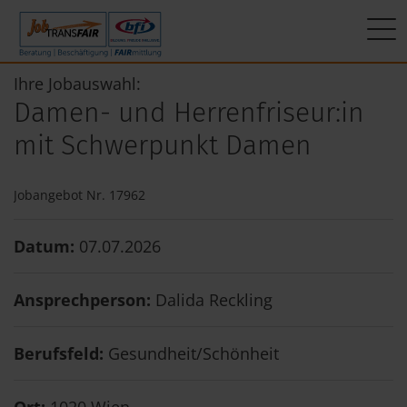
Mein Weg zum Job
Interner Bereich
ÜBER UNS
Ihre Jobauswahl:
Damen- und Herrenfriseur:in
Beratung
Leitbild
JT-Portal
mit Schwerpunkt Damen
Beschäftigung
KI-Manifest
JobImpuls
Jobangebot Nr. 17962
FAIRmittlung
Ergebnisse
Zeiterfassung
Datum:
07.07.2026
Geschichte
Ansprechperson:
Dalida Reckling
News
Newsletter
Berufsfeld:
Gesundheit/Schönheit
Standorte
Ort:
1020 Wien