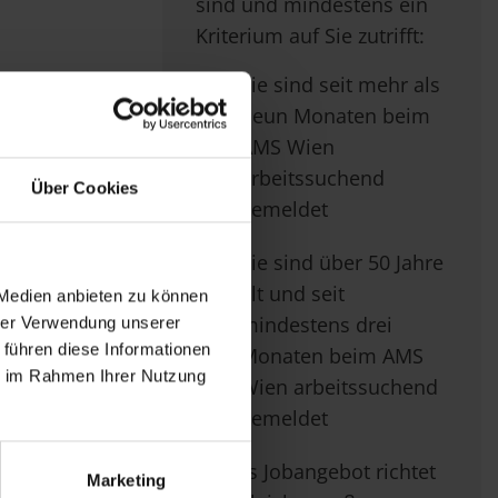
sind und mindestens ein
Kriterium auf Sie zutrifft:
Sie sind seit mehr als
neun Monaten beim
AMS Wien
arbeitssuchend
Über Cookies
gemeldet
Sie sind über 50 Jahre
alt und seit
 Medien anbieten zu können
mindestens drei
hrer Verwendung unserer
 führen diese Informationen
Monaten beim AMS
ie im Rahmen Ihrer Nutzung
Wien arbeitssuchend
gemeldet
Dieses Jobangebot richtet
Marketing