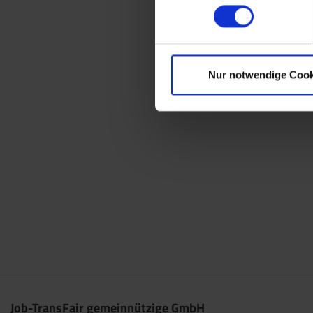
Nur notwendige Cook
Job-TransFair gemeinnützige GmbH