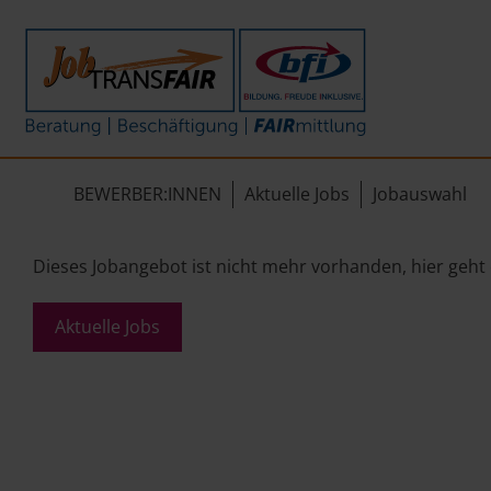
Mein Weg zum Job
Interner Bereich
ÜBER UNS
Beratung
Leitbild
JT-Portal
BEWERBER:INNEN
Aktuelle Jobs
Jobauswahl
Beschäftigung
KI-Manifest
JobImpuls
FAIRmittlung
Ergebnisse
Zeiterfassung
Dieses Jobangebot ist nicht mehr vorhanden, hier geht
Geschichte
Aktuelle Jobs
News
Newsletter
Standorte