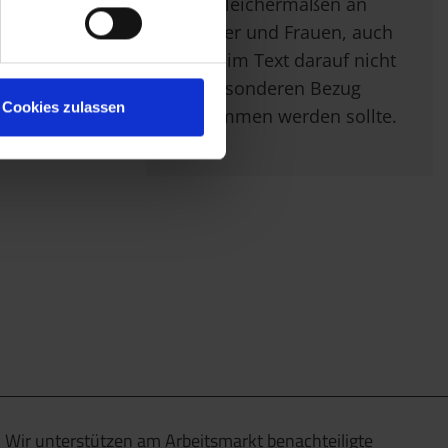
sich gleichermaßen an
Männer und Frauen, auch
wenn im Text darauf nicht
im Besonderen Bezug
Cookies zulassen
genommen werden sollte.
Wir unterstützen am Arbeitsmarkt benachteiligte