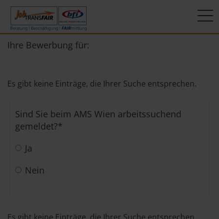
Mein Weg zum Job
Interner Bereich
ÜBER UNS
Ihre Bewerbung für:
Beratung
Leitbild
JT-Portal
Es gibt keine Einträge, die Ihrer Suche entsprechen.
Beschäftigung
KI-Manifest
JobImpuls
Sind Sie beim AMS Wien arbeitssuchend
FAIRmittlung
Ergebnisse
Zeiterfassung
gemeldet?
*
Geschichte
Ja
News
Nein
Newsletter
Standorte
Es gibt keine Einträge, die Ihrer Suche entsprechen.