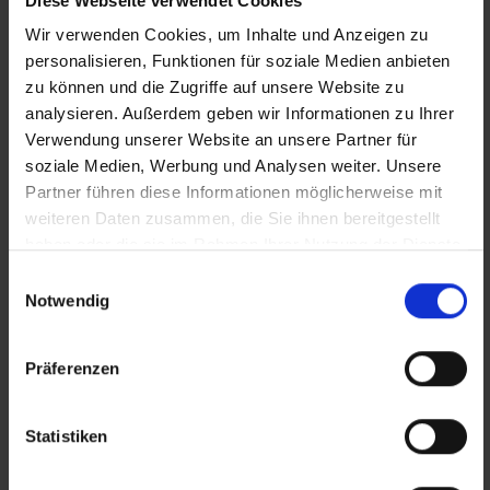
Diese Webseite verwendet Cookies
Wir verwenden Cookies, um Inhalte und Anzeigen zu
+43 1 585 39 91
personalisieren, Funktionen für soziale Medien anbieten
Die Inhalte unserer Webseite können Spuren von KI
zu können und die Zugriffe auf unsere Website zu
analysieren. Außerdem geben wir Informationen zu Ihrer
enthalten. Nähere Details entnehmen Sie bitte
Verwendung unserer Website an unsere Partner für
unserem
KI Manifest
soziale Medien, Werbung und Analysen weiter. Unsere
Partner führen diese Informationen möglicherweise mit
weiteren Daten zusammen, die Sie ihnen bereitgestellt
Aktuelle Jobs
haben oder die sie im Rahmen Ihrer Nutzung der Dienste
Standorte
gesammelt haben.
Einwilligungsauswahl
Notwendig
Öffnungszeiten
Mo - Do: 08.00 bis 16.45 Uhr
Präferenzen
Fr: 08.00 bis 13.00 Uhr
Statistiken
Wir unterstützen am Arbeitsmarkt benachteiligte