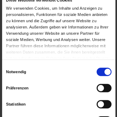
Diese Webseite verwendet Cookies
Wir verwenden Cookies, um Inhalte und Anzeigen zu
+43 1 585 39 91
personalisieren, Funktionen für soziale Medien anbieten
Die Inhalte unserer Webseite können Spuren von KI
zu können und die Zugriffe auf unsere Website zu
analysieren. Außerdem geben wir Informationen zu Ihrer
enthalten. Nähere Details entnehmen Sie bitte
Verwendung unserer Website an unsere Partner für
unserem
KI Manifest
soziale Medien, Werbung und Analysen weiter. Unsere
Partner führen diese Informationen möglicherweise mit
weiteren Daten zusammen, die Sie ihnen bereitgestellt
Aktuelle Jobs
haben oder die sie im Rahmen Ihrer Nutzung der Dienste
Standorte
gesammelt haben.
Einwilligungsauswahl
Notwendig
Öffnungszeiten
Mo - Do: 08.00 bis 16.45 Uhr
Präferenzen
Fr: 08.00 bis 13.00 Uhr
Statistiken
Wir unterstützen am Arbeitsmarkt benachteiligte