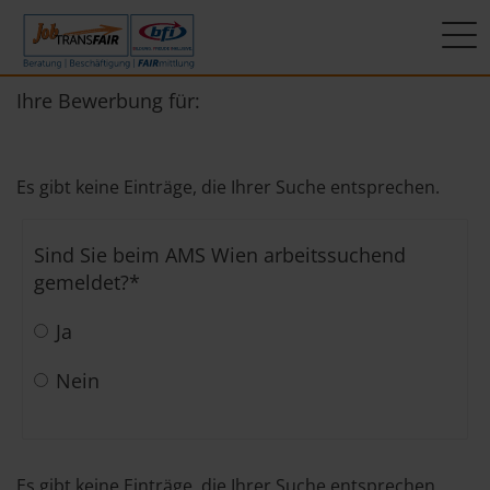
Mein Weg zum Job
Interner Bereich
ÜBER UNS
Ihre Bewerbung für:
Beratung
Leitbild
JT-Portal
Es gibt keine Einträge, die Ihrer Suche entsprechen.
Beschäftigung
KI-Manifest
JobImpuls
Sind Sie beim AMS Wien arbeitssuchend
FAIRmittlung
Ergebnisse
Zeiterfassung
gemeldet?
*
Geschichte
Ja
News
Nein
Newsletter
Standorte
Es gibt keine Einträge, die Ihrer Suche entsprechen.