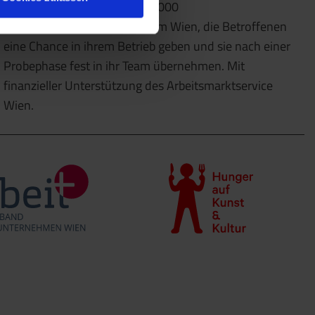
Dazu kooperieren wir mit 10.000
Partnerunternehmen im Raum Wien, die Betroffenen
eine Chance in ihrem Betrieb geben und sie nach einer
Probephase fest in ihr Team übernehmen. Mit
finanzieller Unterstützung des Arbeitsmarktservice
Wien.