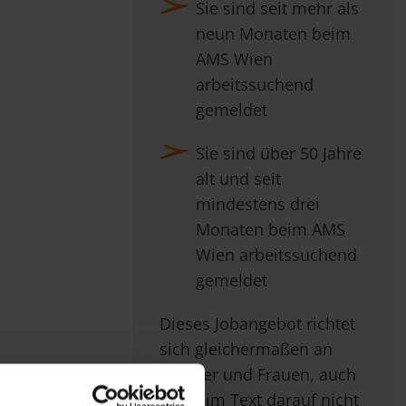
Sie sind seit mehr als
neun Monaten beim
AMS Wien
arbeitssuchend
gemeldet
Sie sind über 50 Jahre
alt und seit
mindestens drei
Monaten beim AMS
Wien arbeitssuchend
gemeldet
Dieses Jobangebot richtet
sich gleichermaßen an
Männer und Frauen, auch
wenn im Text darauf nicht