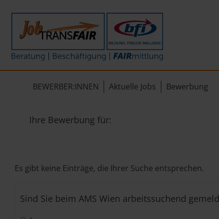
Mein Weg zum Job
Interner Bereich
ÜBER UNS
Beratung
Leitbild
JT-Portal
BEWERBER:INNEN
Aktuelle Jobs
Bewerbung
Beschäftigung
KI-Manifest
JobImpuls
FAIRmittlung
Ergebnisse
Zeiterfassung
Ihre Bewerbung für:
Geschichte
News
Es gibt keine Einträge, die Ihrer Suche entsprechen.
Newsletter
Sind Sie beim AMS Wien arbeitssuchend gemeld
Standorte