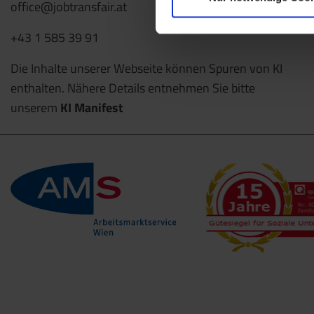
office@jobtransfair.at
+43 1 585 39 91
Die Inhalte unserer Webseite können Spuren von KI
enthalten. Nähere Details entnehmen Sie bitte
unserem
KI Manifest