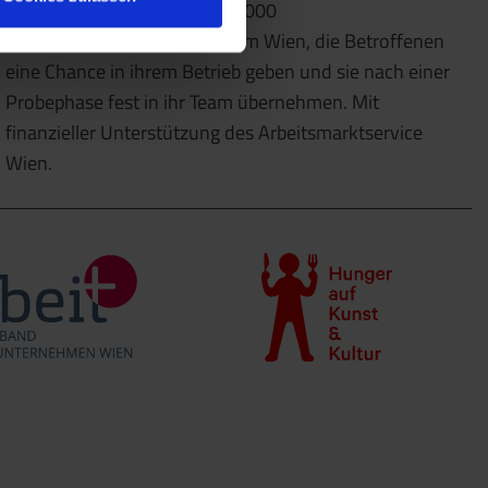
Dazu kooperieren wir mit 10.000
Partnerunternehmen im Raum Wien, die Betroffenen
eine Chance in ihrem Betrieb geben und sie nach einer
Probephase fest in ihr Team übernehmen. Mit
finanzieller Unterstützung des Arbeitsmarktservice
Wien.