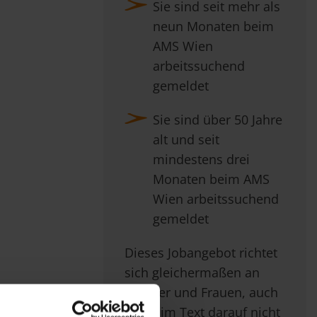
Sie sind seit mehr als
neun Monaten beim
AMS Wien
arbeitssuchend
gemeldet
Sie sind über 50 Jahre
alt und seit
mindestens drei
Monaten beim AMS
Wien arbeitssuchend
gemeldet
Dieses Jobangebot richtet
sich gleichermaßen an
Männer und Frauen, auch
wenn im Text darauf nicht