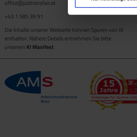
office@jobtransfair.at
+43 1 585 39 91
Die Inhalte unserer Webseite können Spuren von KI
enthalten. Nähere Details entnehmen Sie bitte
unserem
KI Manifest