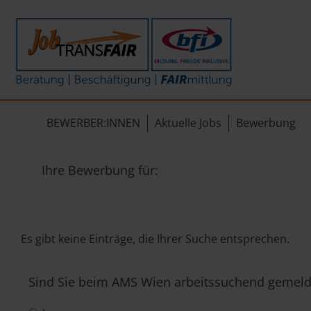
Mein Weg zum Job
Interner Bereich
ÜBER UNS
Beratung
Leitbild
JT-Portal
BEWERBER:INNEN
Aktuelle Jobs
Bewerbung
Beschäftigung
KI-Manifest
JobImpuls
FAIRmittlung
Ergebnisse
Zeiterfassung
Ihre Bewerbung für:
Geschichte
News
Es gibt keine Einträge, die Ihrer Suche entsprechen.
Newsletter
Sind Sie beim AMS Wien arbeitssuchend gemeld
Standorte