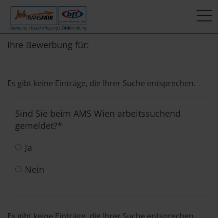
Mein Weg zum Job
Interner Bereich
ÜBER UNS
Ihre Bewerbung für:
Beratung
Leitbild
JT-Portal
Es gibt keine Einträge, die Ihrer Suche entsprechen.
Beschäftigung
KI-Manifest
JobImpuls
Sind Sie beim AMS Wien arbeitssuchend
FAIRmittlung
Ergebnisse
Zeiterfassung
gemeldet?
*
Geschichte
Ja
News
Nein
Newsletter
Standorte
Es gibt keine Einträge, die Ihrer Suche entsprechen.