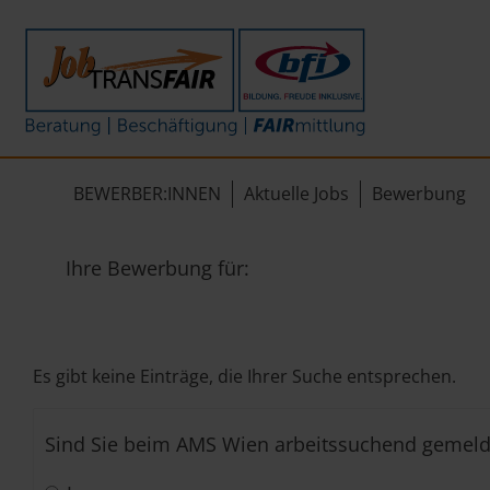
Mein Weg zum Job
Interner Bereich
ÜBER UNS
Beratung
Leitbild
JT-Portal
BEWERBER:INNEN
Aktuelle Jobs
Bewerbung
Beschäftigung
KI-Manifest
JobImpuls
FAIRmittlung
Ergebnisse
Zeiterfassung
Ihre Bewerbung für:
Geschichte
News
Es gibt keine Einträge, die Ihrer Suche entsprechen.
Newsletter
Sind Sie beim AMS Wien arbeitssuchend gemeld
Standorte