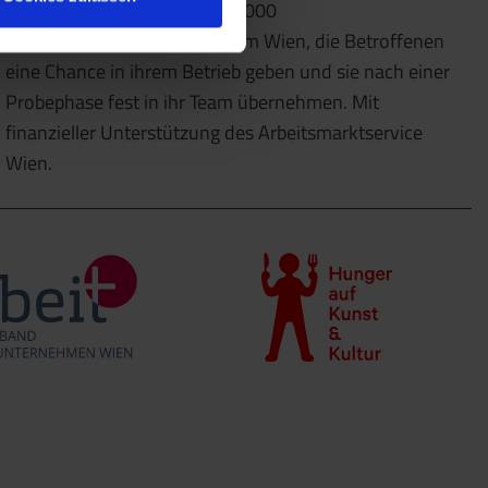
Dazu kooperieren wir mit 10.000
Partnerunternehmen im Raum Wien, die Betroffenen
eine Chance in ihrem Betrieb geben und sie nach einer
Probephase fest in ihr Team übernehmen. Mit
finanzieller Unterstützung des Arbeitsmarktservice
Wien.