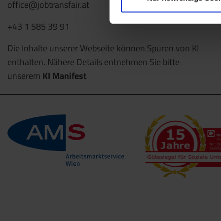
office@jobtransfair.at
+43 1 585 39 91
Die Inhalte unserer Webseite können Spuren von KI
enthalten. Nähere Details entnehmen Sie bitte
unserem
KI Manifest