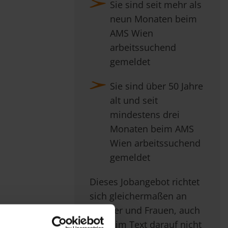
Sie sind seit mehr als
neun Monaten beim
AMS Wien
arbeitssuchend
gemeldet
Sie sind über 50 Jahre
alt und seit
mindestens drei
Monaten beim AMS
Wien arbeitssuchend
gemeldet
Dieses Jobangebot richtet
sich gleichermaßen an
Männer und Frauen, auch
wenn im Text darauf nicht