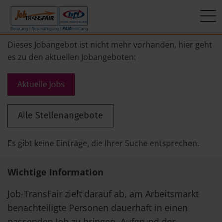
Mein Weg zum Job
Interner Bereich
ÜBER UNS
Dieses Jobangebot ist nicht mehr vorhanden, hier geht
es zu den aktuellen Jobangeboten:
Beratung
Leitbild
JT-Portal
Aktuelle Jobs
Beschäftigung
KI-Manifest
JobImpuls
Alle Stellenangebote
FAIRmittlung
Ergebnisse
Zeiterfassung
Geschichte
Es gibt keine Einträge, die Ihrer Suche entsprechen.
News
Wichtige Information
Newsletter
Job-TransFair zielt darauf ab, am Arbeitsmarkt
benachteiligte Personen dauerhaft in einen
Standorte
passenden Job zu bringen. Aufgrund der