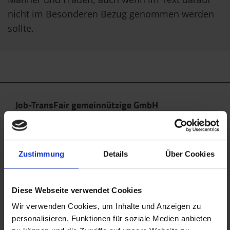
nicht im Besonderen Bezug genommen werden
sollte.
Job-TransFair gemeinnützige GmbH
Linke Wienzeile 10/21 (Zentrale)
1060 Wien
office@jobtransfair.at
Zustimmung
Details
Über Cookies
+43 1 585 39 91
Diese Webseite verwendet Cookies
Die Inhalte unserer Webseite können Spuren von KI
enthalten. Nähere Details entnehmen Sie bitte
Wir verwenden Cookies, um Inhalte und Anzeigen zu
personalisieren, Funktionen für soziale Medien anbieten
unserem
KI Manifest