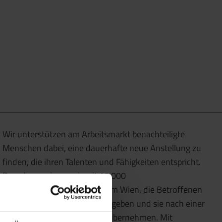
Wir unterstützen am Arbeitsmarkt benachteiligte
Menschen dabei, eine dauerhafte neue Anstellung zu
finden, die ihren Talenten und Fähigkeiten entspricht.
Dazu kooperieren wir mit 10.000
Partnerunternehmen im Raum Wien, die Betroffenen
eine Chance in ihrem Betrieb geben und sie nach einer
Probephase fest in ihr Team übernehmen. Mit