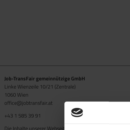
Job-TransFair gemeinnützige GmbH
Linke Wienzeile 10/21 (Zentrale)
1060 Wien
office@jobtransfair.at
+43 1 585 39 91
Die Inhalte unserer Webseite können Spuren von KI