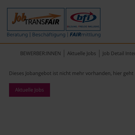
Mein Weg zum Job
Interner Bereich
ÜBER UNS
Beratung
Leitbild
JT-Portal
BEWERBER:INNEN
Aktuelle Jobs
Job Detail Inte
Beschäftigung
KI-Manifest
JobImpuls
FAIRmittlung
Ergebnisse
Zeiterfassung
Dieses Jobangebot ist nicht mehr vorhanden, hier geht
Geschichte
Aktuelle Jobs
News
Newsletter
Standorte