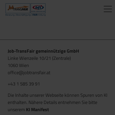
Mein Weg zum Job
BEWERBER:INNEN
Interner Bereich
ÜBER UNS
Aktuelle Jobs
Beratung
Leitbild
JT-Portal
Fragen & Antworten
Beschäftigung
KI-Manifest
JobImpuls
Job-TransFair gemeinnützige GmbH
Linke Wienzeile 10/21 (Zentrale)
Das sagen andere
FAIRmittlung
Ergebnisse
Zeiterfassung
1060 Wien
office@jobtransfair.at
Mein Weg zum Job
Geschichte
+43 1 585 39 91
News
Die Inhalte unserer Webseite können Spuren von KI
Newsletter
enthalten. Nähere Details entnehmen Sie bitte
unserem
KI Manifest
Standorte