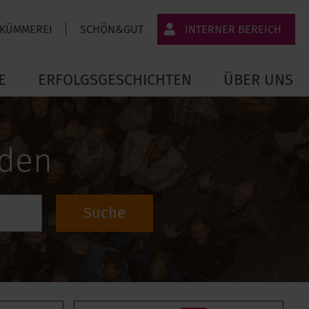
 KÜMMEREI
SCHÖN&GUT
INTERNER BEREICH
JT-Portal
E
ERFOLGSGESCHICHTEN
ÜBER UNS
JobImpuls
Zeiterfassung
nden