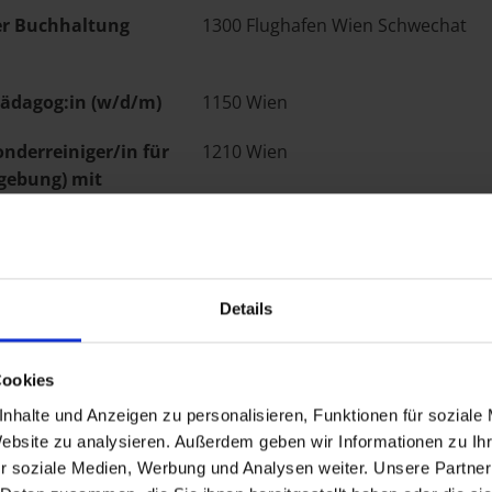
der Buchhaltung
1300 Flughafen Wien Schwechat
ädagog:in (w/d/m)
1150 Wien
nderreiniger/in für
1210 Wien
gebung) mit
B
eiter/ Sales
1010 Wien
sthistorisches
d)
Details
(M/W/D)
1180 Wien
Cookies
(M/W/D)
1160 Wien
nhalte und Anzeigen zu personalisieren, Funktionen für soziale
Website zu analysieren. Außerdem geben wir Informationen zu I
Mode
1010 Wien
r soziale Medien, Werbung und Analysen weiter. Unsere Partner