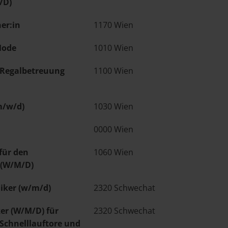
/D)
er:in
1170 Wien
Mode
1010 Wien
t Regalbetreuung
1100 Wien
m/w/d)
1030 Wien
0000 Wien
für den
1060 Wien
 (W/M/D)
iker (w/m/d)
2320 Schwechat
er (W/M/D) für
2320 Schwechat
 Schnelllauftore und