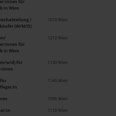
ter:innen für
b in Wien
eischabteilung /
1010 Wien
rkäufer (W/M/D)
en/
1210 Wien
ter:innen für
b in Wien
(m/w/d) für
1130 Wien
Grünen
 für
1140 Wien
leger:in
nnen
1090 Wien
er:in
1110 Wien