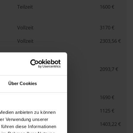
Teilzeit
1600 €
Vollzeit
3170 €
Vollzeit
2303,56 €
Vollzeit
2093,7 €
Über Cookies
Teilzeit
1690 €
Teilzeit
1125 €
 Medien anbieten zu können
hrer Verwendung unserer
Teilzeit
1403,22 €
 führen diese Informationen