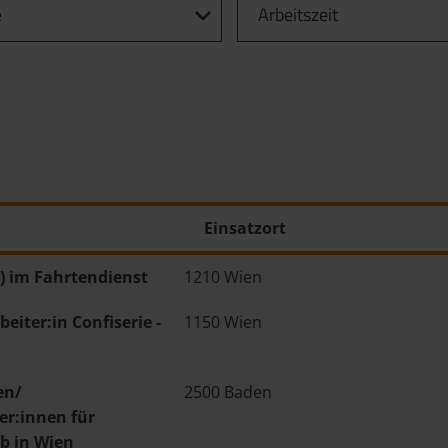
e
Arbeitszeit
Einsatzort
) im Fahrtendienst
1210 Wien
eiter:in Confiserie -
1150 Wien
en/
2500 Baden
ter:innen für
b in Wien