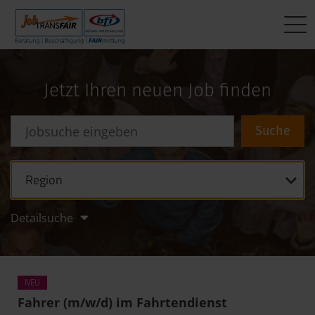
Mein Weg zum Job
Interner Bereich
ÜBER UNS
Jetzt Ihren neuen Job finden
Beratung
Leitbild
JT-Portal
Beschäftigung
KI-Manifest
JobImpuls
FAIRmittlung
Ergebnisse
Zeiterfassung
Region
Geschichte
Detailsuche
News
Newsletter
Fahrer (m/w/d) im Fahrtendienst
Standorte