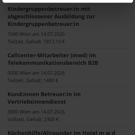
Kindergruppenbetreuer:in mit
abgeschlossener Ausbildung zur
Kindergruppenbetreuer:in
1040 Wien am 14.07.2026
Teilzeit, Gehalt: 1817,13 €
Callcenter-Mitarbeiter (mwd) im
Telekommunikationsbereich B2B
0000 Wien am 14.07.2026
Teilzeit, Gehalt: 1400 €
Kund:innen Betreuer:in im
Vertriebsinnendienst
0000 Wien am 14.07.2026
Vollzeit, Gehalt: 2300 €
Küchenhilfe/Allrounder im Hotel m,w,d