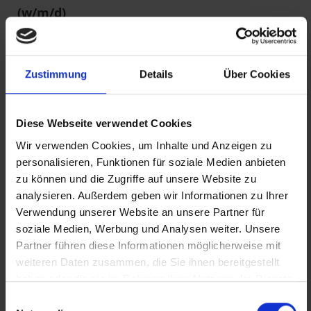
(w/m/d)
1220 Wien am 16.07.2026
Teilzeit, Gehalt: 1169,35 €
Zustimmung
Details
Über Cookies
Transitarbeitskraft im Bereich BAUEN &
RENOVIEREN (m/w/d)
Diese Webseite verwendet Cookies
1190 Wien am 16.07.2026
Vollzeit, Gehalt: 1971,88 €
Wir verwenden Cookies, um Inhalte und Anzeigen zu
personalisieren, Funktionen für soziale Medien anbieten
Kantinenkräfte (m/w/d)
zu können und die Zugriffe auf unsere Website zu
analysieren. Außerdem geben wir Informationen zu Ihrer
1160 Wien am 15.07.2026
Verwendung unserer Website an unsere Partner für
Vollzeit, Gehalt: 2026 €
soziale Medien, Werbung und Analysen weiter. Unsere
Stellvertretende:r Restaurant Manager:in
Partner führen diese Informationen möglicherweise mit
(m/w/d)
weiteren Daten zusammen, die Sie ihnen bereitgestellt
haben oder die sie im Rahmen Ihrer Nutzung der Dienste
1030 Wien am 15.07.2026
gesammelt haben.
Einwilligungsauswahl
Vollzeit, Gehalt: 2263 €