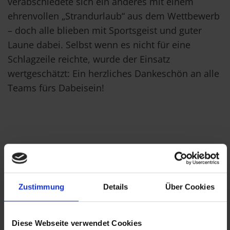
verabschiedete sich ein anderes mit einem
ehrenvollen „Strandurlaub“ aus dem Wettbewerb
– doch alle blieben mit Sportsgeist und guter
Laune dabei. Selbst wenn es nicht für eine
Schlagzeile reichte, wurde der Einsatz
wertgeschätzt: Ein herzliches Dankeschön an alle
Teams fürs Dabeisein!
Zustimmung
Details
Über Cookies
Das große Finale . . .
Diese Webseite verwendet Cookies