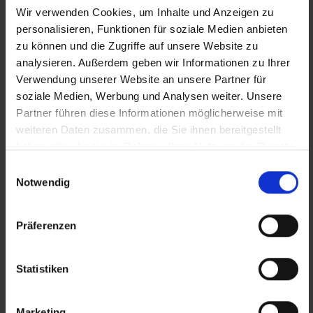
. . . hielt, was es versprach: Spannung bis zur
Wir verwenden Cookies, um Inhalte und Anzeigen zu
letzten Sekunde. Fast sah es nach einem
personalisieren, Funktionen für soziale Medien anbieten
Gleichstand aus – doch am Ende galt die
zu können und die Zugriffe auf unsere Website zu
einfache Regel: Wer zuerst am Zielfloß steht,
analysieren. Außerdem geben wir Informationen zu Ihrer
gewinnt. Und so sicherte sich das TreeTeam den
Verwendung unserer Website an unsere Partner für
soziale Medien, Werbung und Analysen weiter. Unsere
Sieg.
Partner führen diese Informationen möglicherweise mit
weiteren Daten zusammen, die Sie ihnen bereitgestellt
haben oder die sie im Rahmen Ihrer Nutzung der Dienste
Gesamt-Klassement
als PDF aufrufen
gesammelt haben.
Einwilligungsauswahl
Regattavideo
ansehen
Notwendig
Präferenzen
Ein herzliches Dankeschön
an unsere
Transitarbeitskräfte der KÜMMEREI, die das tolle
Statistiken
Video gestaltet haben! Danke auch an alle
Helfer:innen, die zum Gelingen der Regatta
Marketing