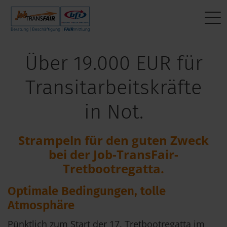
Mein Weg zum Job
BEWERBER:INNEN
Interner Bereich
Über 19.000 EUR für
Aktuelle Jobs
Beratung
JT-Portal
Transitarbeitskräfte
Fragen & Antworten
Beschäftigung
JobImpuls
in Not.
Das sagen andere
FAIRmittlung
Zeiterfassung
Strampeln für den guten Zweck
Mein Weg zum Job
bei der Job-TransFair-
Tretbootregatta.
Optimale Bedingungen, tolle
Atmosphäre
Pünktlich zum Start der 17. Tretbootregatta im