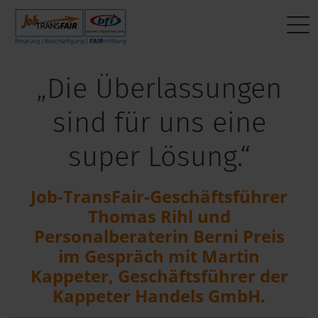
Mein Weg zum Job
BEWERBER:INNEN
Interner Bereich
„Die Überlassungen
Aktuelle Jobs
Beratung
JT-Portal
sind für uns eine
Fragen & Antworten
Beschäftigung
JobImpuls
super Lösung.“
Das sagen andere
FAIRmittlung
Zeiterfassung
Job-TransFair-Geschäftsführer
Mein Weg zum Job
Thomas Rihl und
Personalberaterin Berni Preis
im Gespräch mit Martin
Kappeter, Geschäftsführer der
Kappeter Handels GmbH.