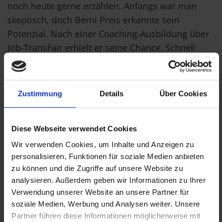
noch heute gerne erzählen. Anfangs war man
skeptisch, doch Berni Preis erkannte sein
Potenzial. Nach einer Coaching-Ausbildung über
Job-TransFair erhielt er seine Chance. Schnell
zeigte er außergewöhnliches Talent im Umgang
mit Kund:innen, wurde zu einer tragenden Säule
des Vertriebsteams und zu einem Kollegen, auf
Zustimmung
Details
Über Cookies
den man sich stets verlassen konnte. Über viele
Jahre war er ein fester Bestandteil der Kappeter-
Diese Webseite verwendet Cookies
Erfolgsgeschichte – bis er kürzlich in den
wohlverdienten Ruhestand ging.
Wir verwenden Cookies, um Inhalte und Anzeigen zu
personalisieren, Funktionen für soziale Medien anbieten
zu können und die Zugriffe auf unsere Website zu
Warum Kappeter auf Job-TransFair
analysieren. Außerdem geben wir Informationen zu Ihrer
setzt
Verwendung unserer Website an unsere Partner für
soziale Medien, Werbung und Analysen weiter. Unsere
„Überlassungen sind für uns eine super Lösung“,
Partner führen diese Informationen möglicherweise mit